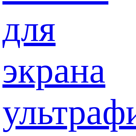
для
экрана
ультраф