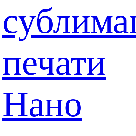
сублима
печати
Нано