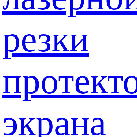
резки
протект
экрана