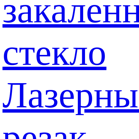
закален
стекло
Лазерны
резак