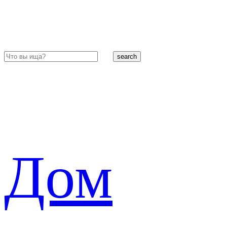
search
Дом