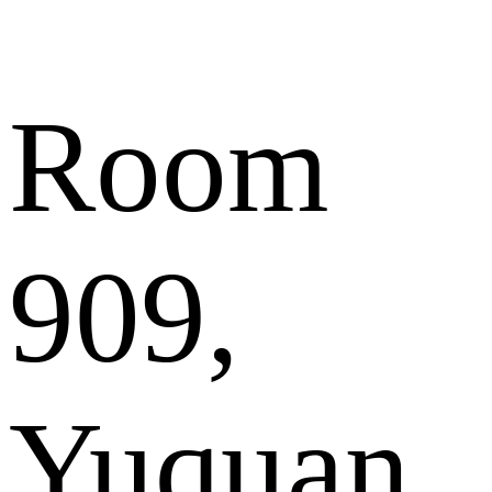
Room
909,
Yuquan