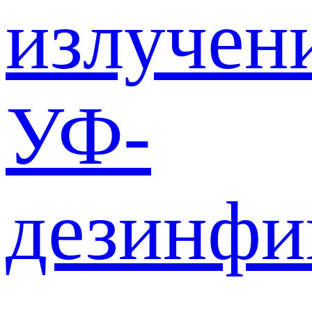
излучен
УФ-
дезинф