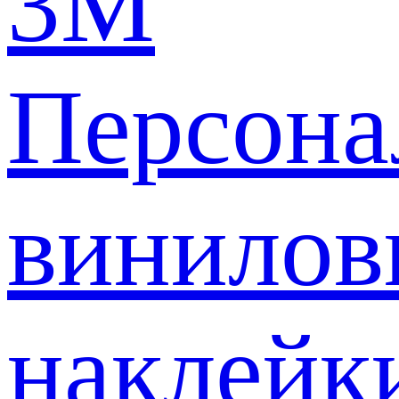
3M
Персона
винилов
наклейк