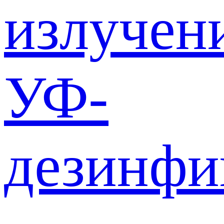
излучен
УФ-
дезинф