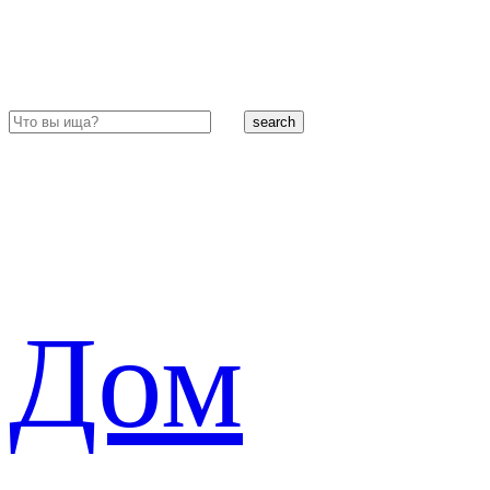
search
Дом