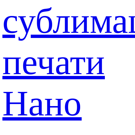
сублима
печати
Нано