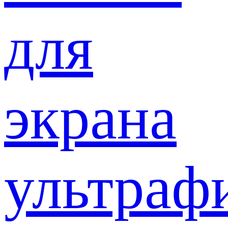
для
экрана
ультраф