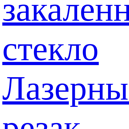
закален
стекло
Лазерны
резак