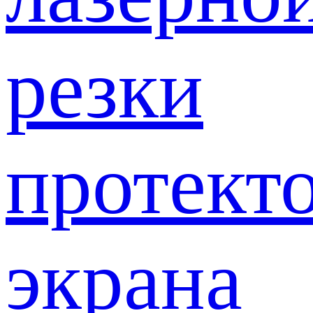
резки
протект
экрана