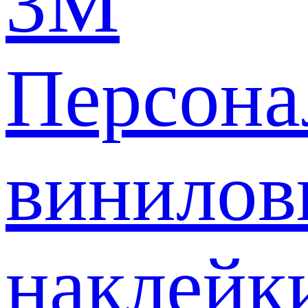
3M
Персона
винилов
наклейк