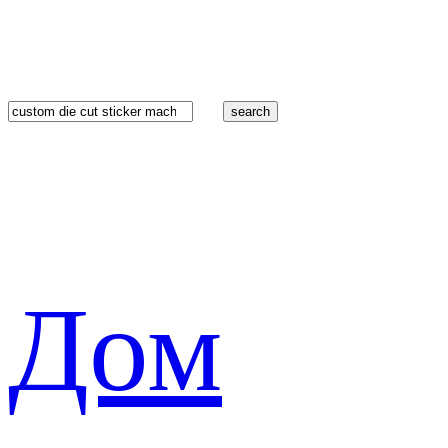
search
Дом