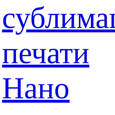
сублима
печати
Нано