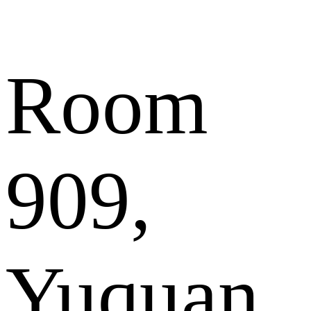
Room
909,
Yuquan