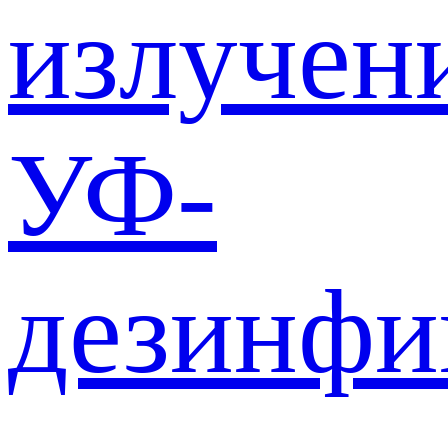
излучен
УФ-
дезинф