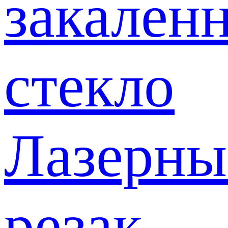
закален
стекло
Лазерны
резак