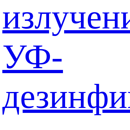
излучен
УФ-
дезинф