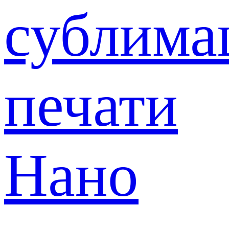
сублима
печати
Нано