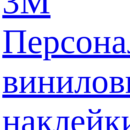
3M
Персона
винилов
наклейк