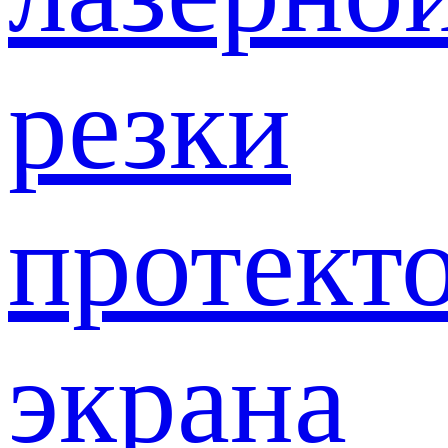
резки
протект
экрана