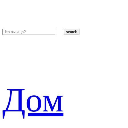
search
Дом