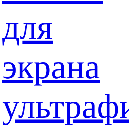
для
экрана
ультраф