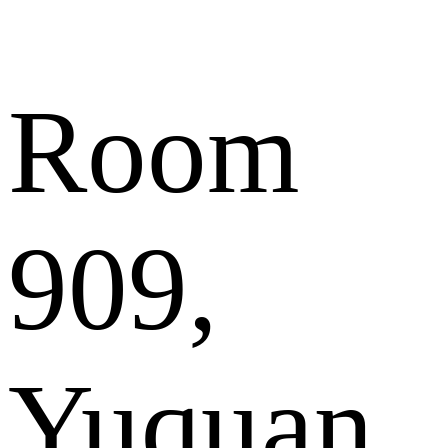
Room
909,
Yuquan