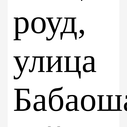
роуд,
улица
Бабаош