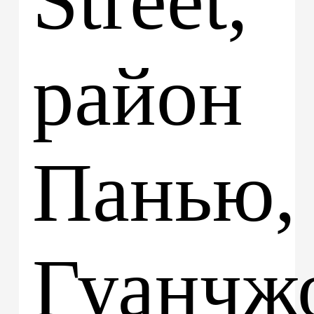
Street,
район
Панью,
Гуанчжо