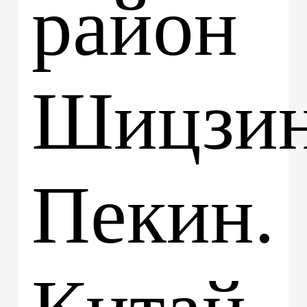
район
Шицзин
Пекин.