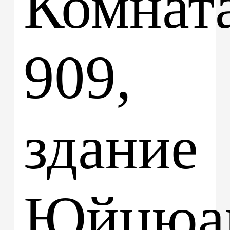
Комнат
909,
здание
Юйцюа