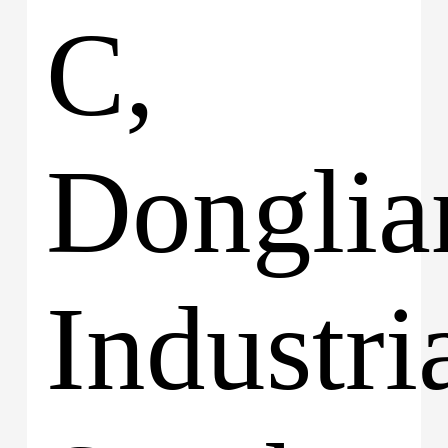
C,
Donglia
Industria