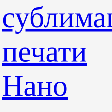
сублима
печати
Нано