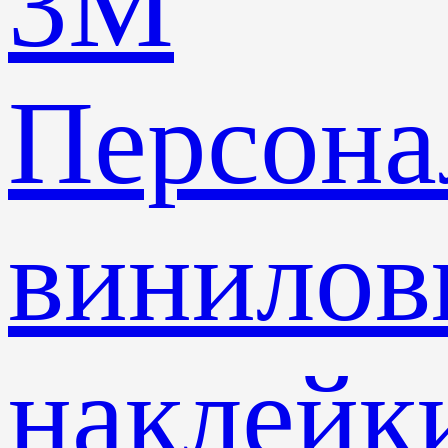
3M
Персона
винилов
наклейк