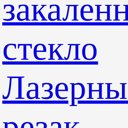
закален
стекло
Лазерны
резак