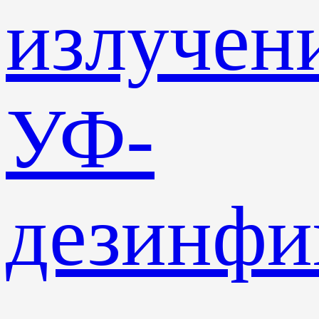
излучен
УФ-
дезинф