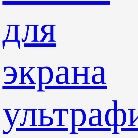
для
экрана
ультраф