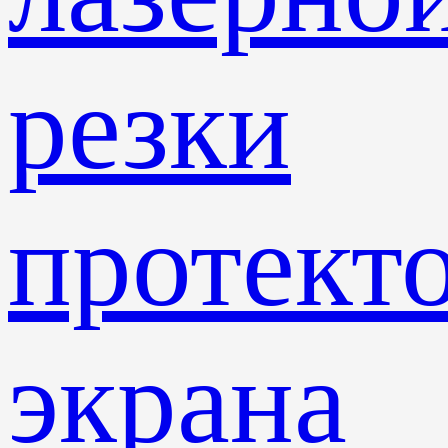
резки
протект
экрана