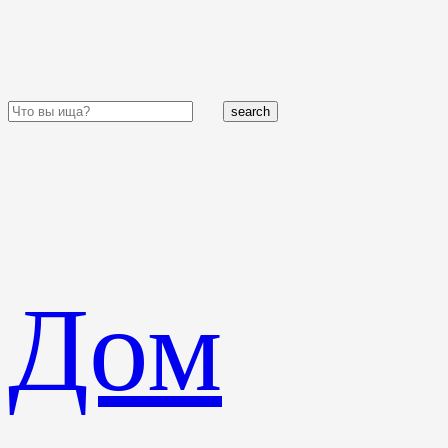
search
Дом