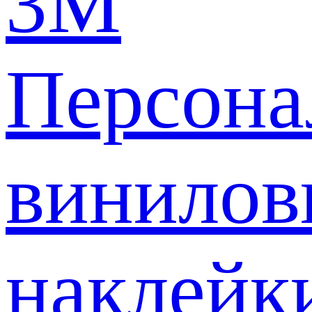
3M
Персона
винилов
наклейк