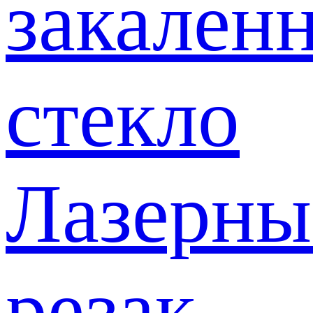
закален
стекло
Лазерны
резак