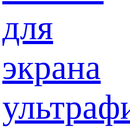
для
экрана
ультраф