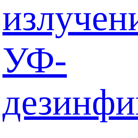
излучен
УФ-
дезинф