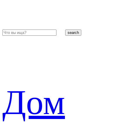
search
Дом