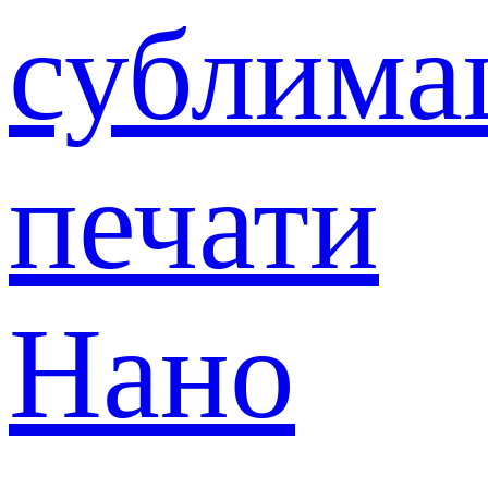
сублима
печати
Нано