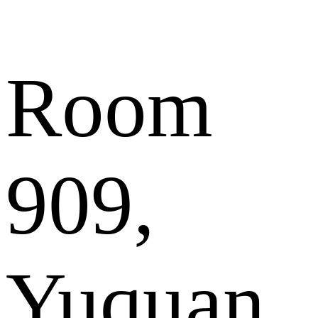
Room
909,
Yuquan