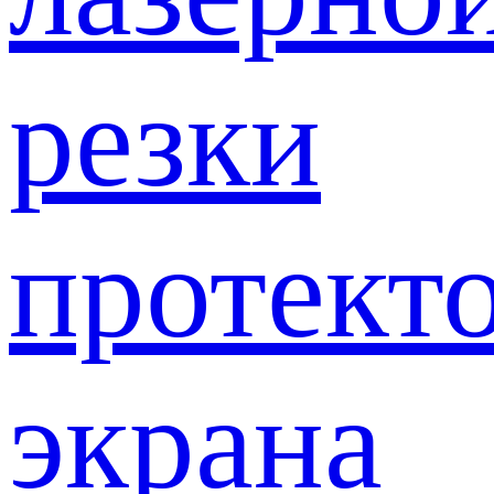
резки
протект
экрана