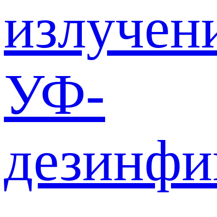
излучен
УФ-
дезинф