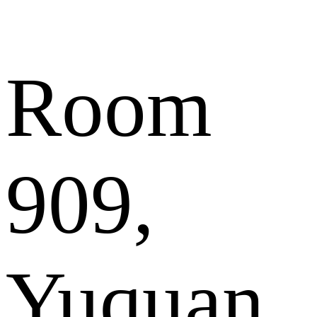
Room
909,
Yuquan