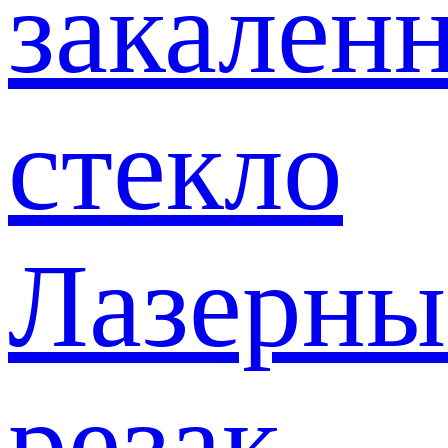
закален
стекло
Лазерны
резак