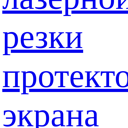
резки
протект
экрана