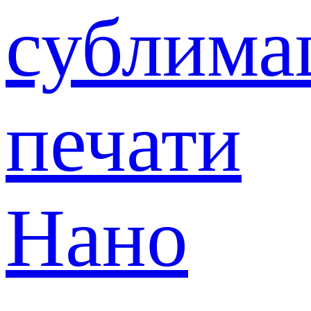
сублима
печати
Нано