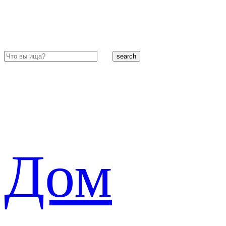
search
Дом