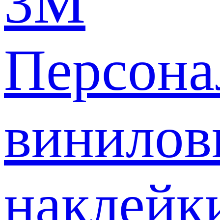
3M
Персона
винилов
наклейк