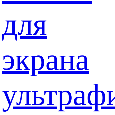
для
экрана
ультраф