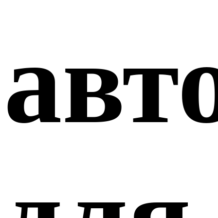
авт
для