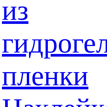
из
гидроге
пленки