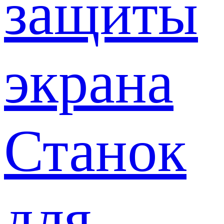
защиты
экрана
Станок
для