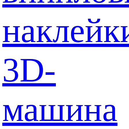
наклейк
3D-
машина