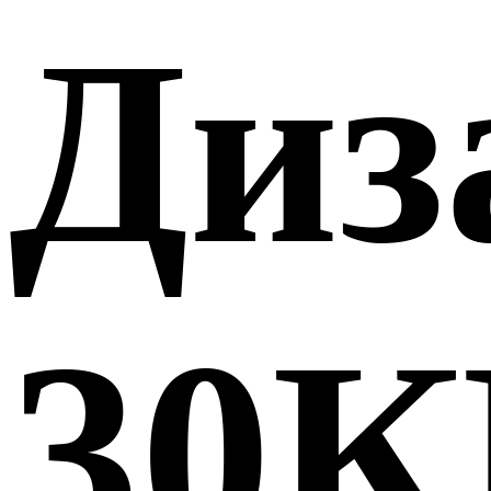
Диз
30К