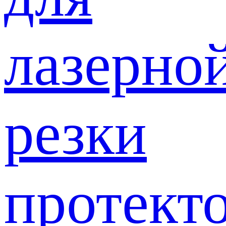
лазерно
резки
протект