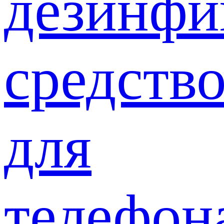
дезинф
средств
для
телефон