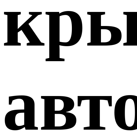
кр
авт