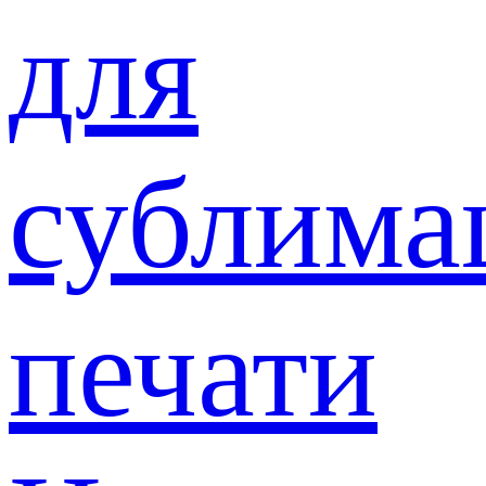
для
сублима
печати