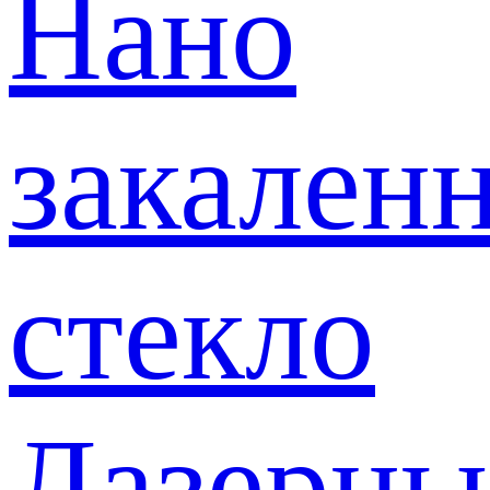
Нано
закален
стекло
Лазерны