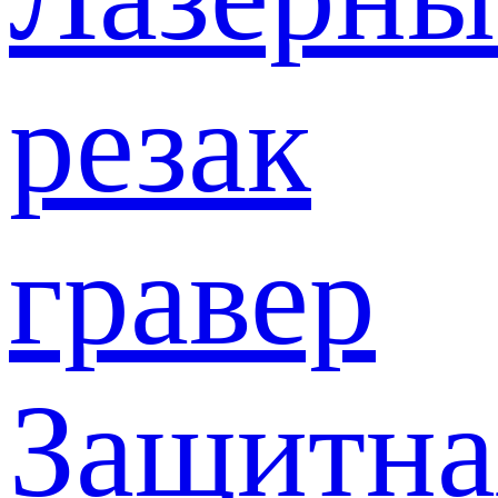
резак
гравер
Защитна