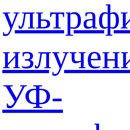
ультраф
излучен
УФ-