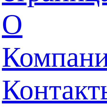
О
Компан
Контакт