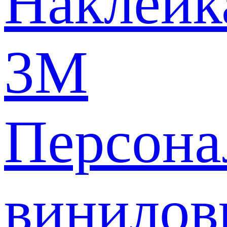
Наклейк
3M
Персона
винилов