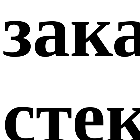
зак
сте