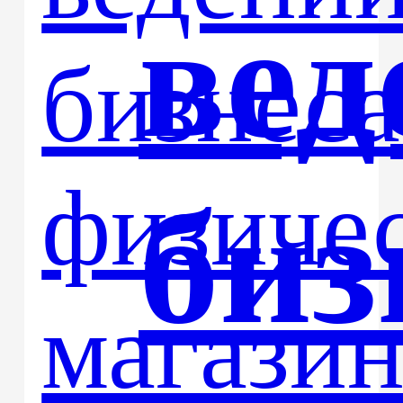
вед
биз