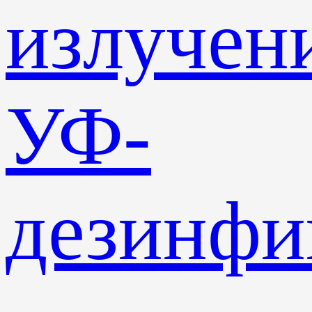
излучен
УФ-
дезинф