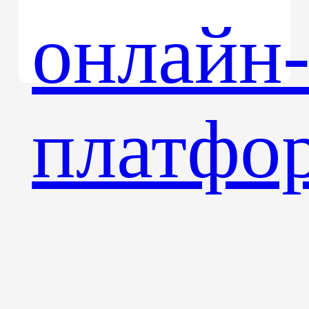
физ
маг