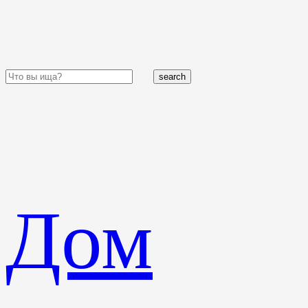
search
Дом