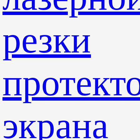
резки
протект
экрана