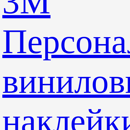
3M
Персона
винилов
наклейк