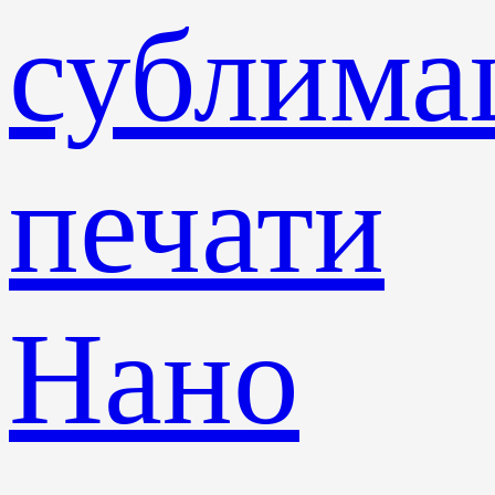
сублима
печати
Нано