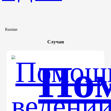
Russian
Случаи
По