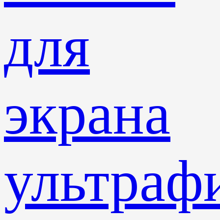
для
экрана
ультраф