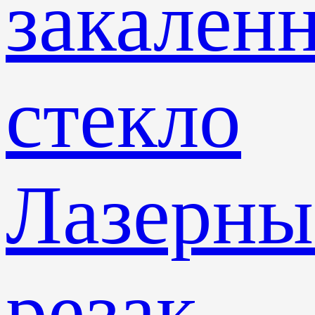
закален
стекло
Лазерны
резак