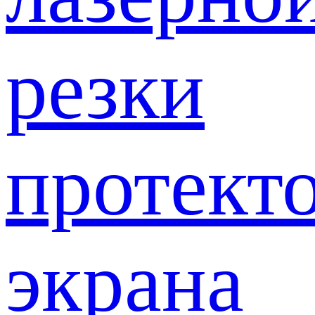
резки
протект
экрана