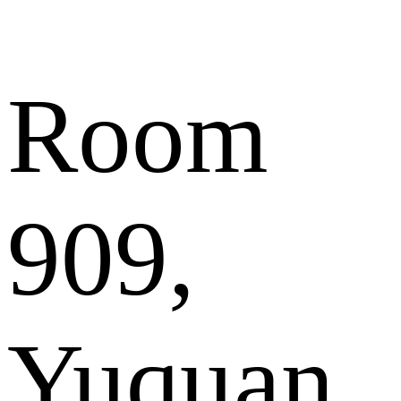
Room
909,
Yuquan