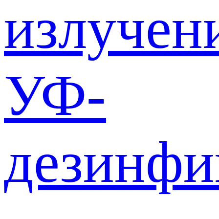
излучен
УФ-
дезинф