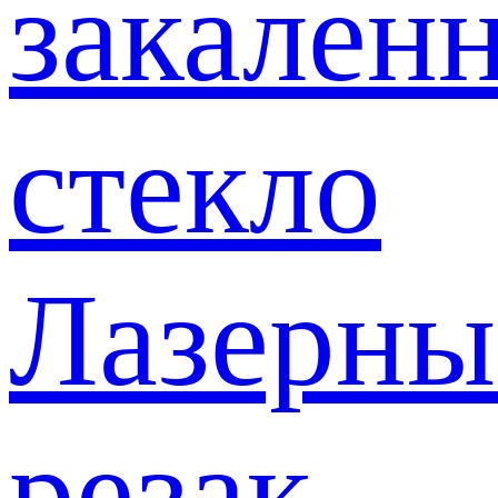
закален
стекло
Лазерны
резак