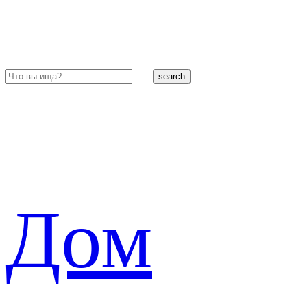
search
Дом