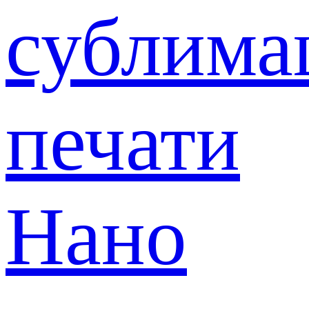
сублима
печати
Нано