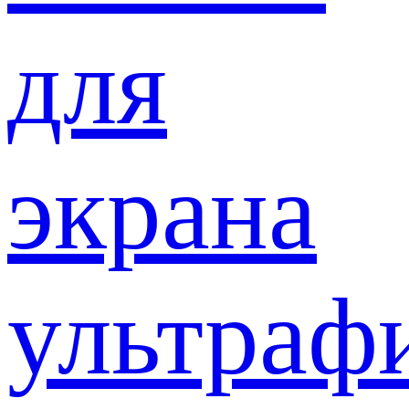
для
экрана
ультраф