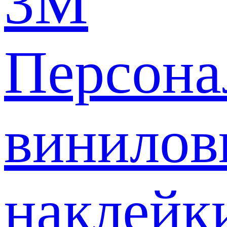
3M
Персона
винилов
наклейк