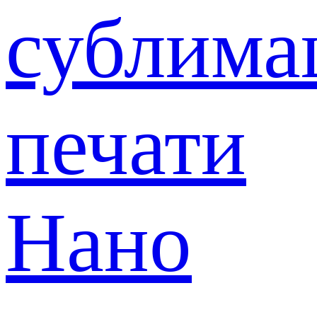
сублима
печати
Нано