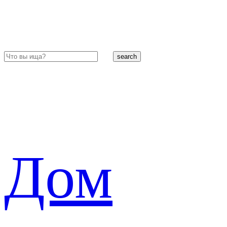
search
Дом