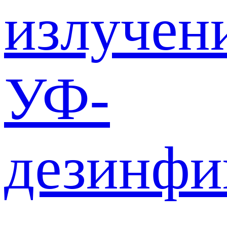
излучен
УФ-
дезинф