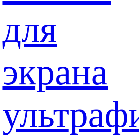
для
экрана
ультраф