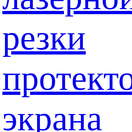
резки
протект
экрана