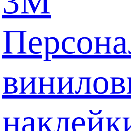
3M
Персона
винилов
наклейк