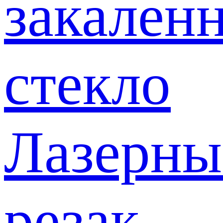
закален
стекло
Лазерны
резак