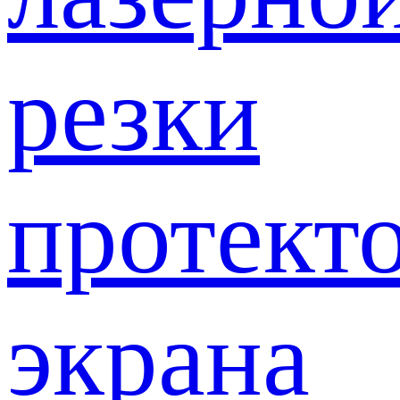
резки
протект
экрана