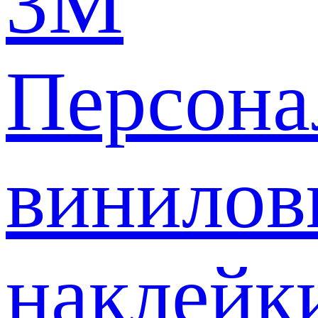
3M
Персона
винилов
наклейк