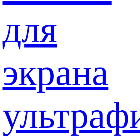
для
экрана
ультраф