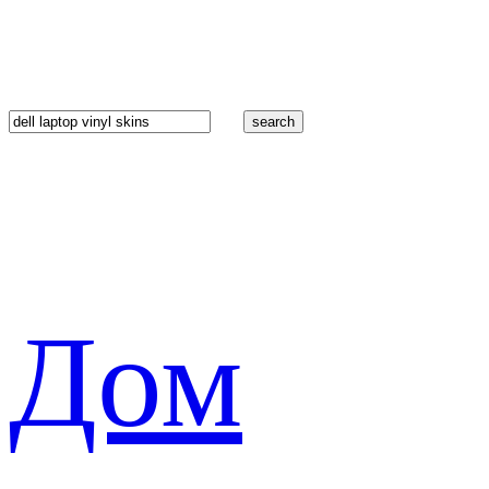
search
Дом