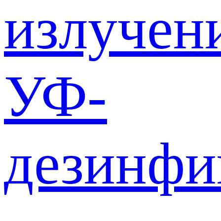
излучен
УФ-
дезинф