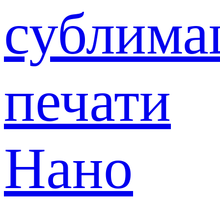
сублима
печати
Нано