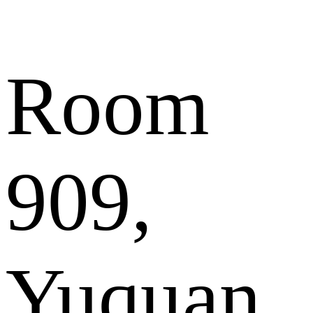
Room
909,
Yuquan