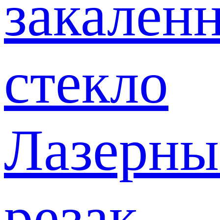
закален
стекло
Лазерны
резак