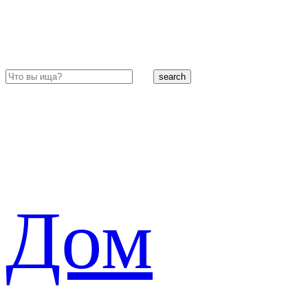
search
Дом