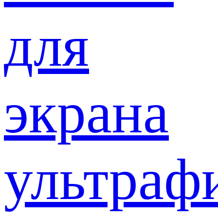
для
экрана
ультраф