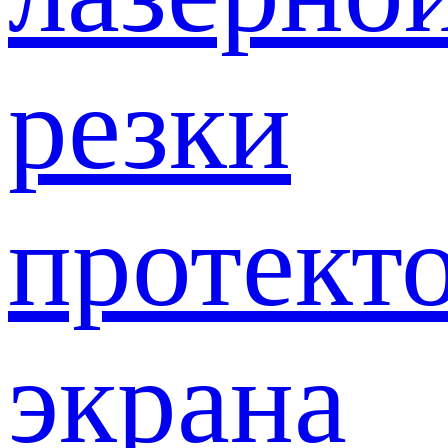
резки
протект
экрана