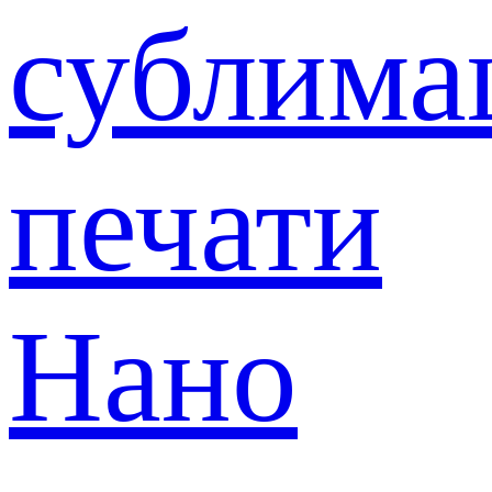
сублима
печати
Нано