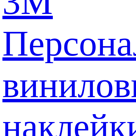
3M
Персона
винилов
наклейк