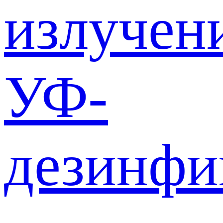
излучен
УФ-
дезинф