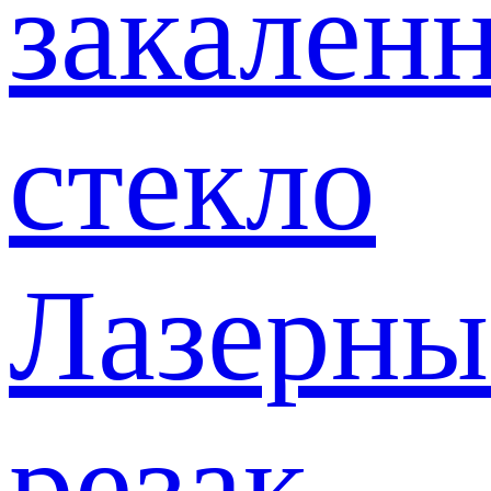
закален
стекло
Лазерны
резак