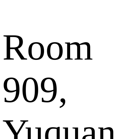
Room
909,
Yuquan