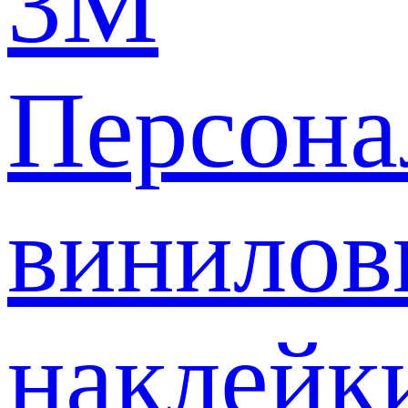
3M
Персона
винилов
наклейк