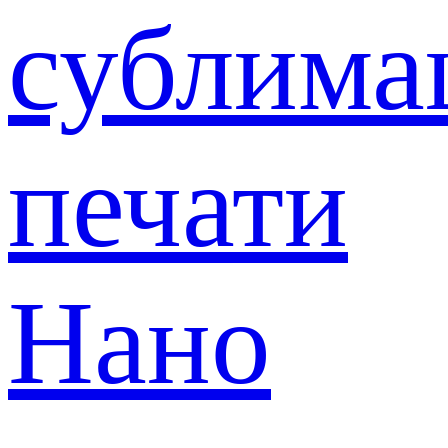
сублима
печати
Нано