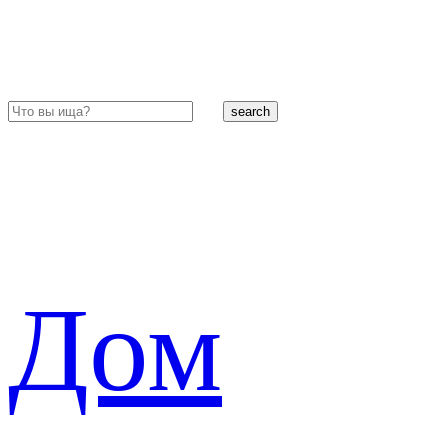
search
Дом