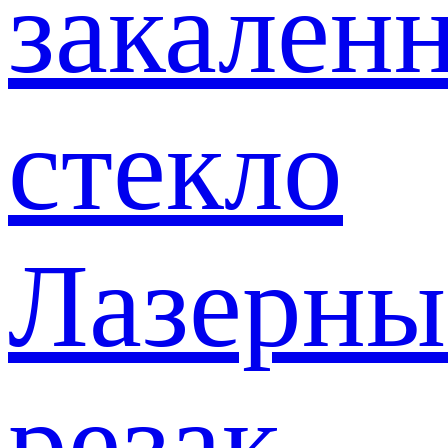
закален
стекло
Лазерны
резак