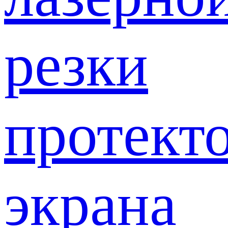
резки
протект
экрана