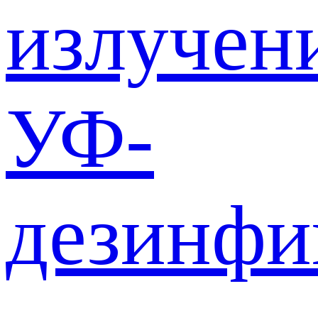
излучен
УФ-
дезинф