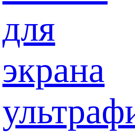
для
экрана
ультраф