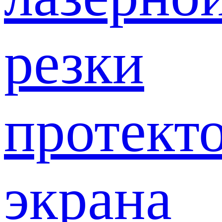
резки
протект
экрана