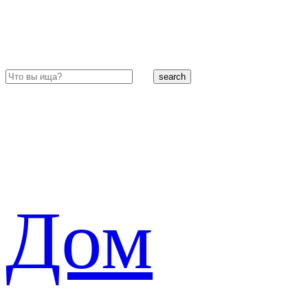
search
Дом