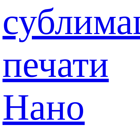
сублима
печати
Нано