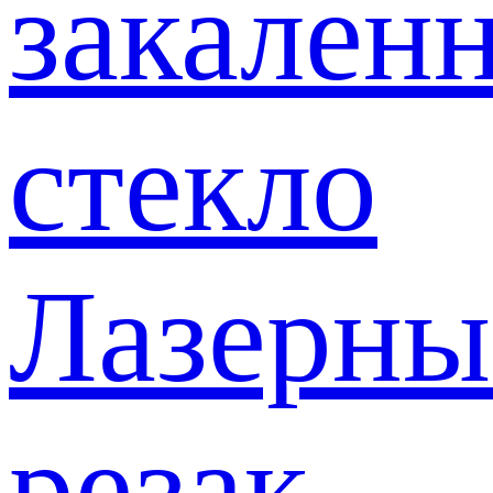
закален
стекло
Лазерны
резак