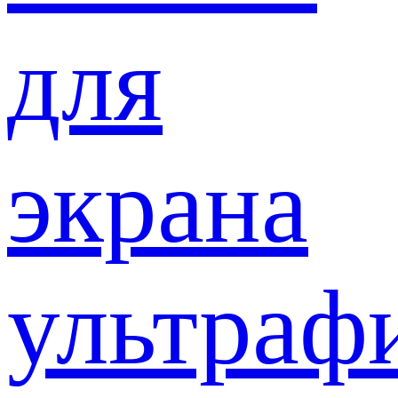
для
экрана
ультраф