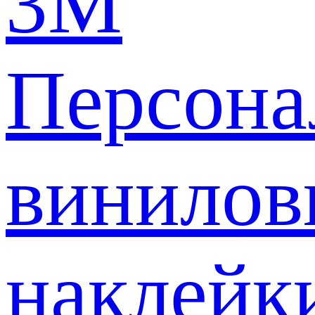
3M
Персона
винилов
наклейк