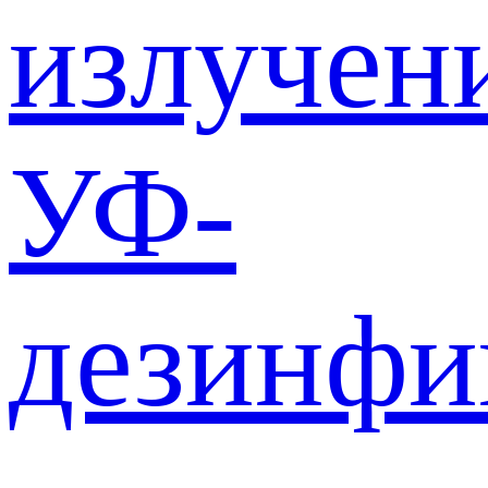
излучен
УФ-
дезинф