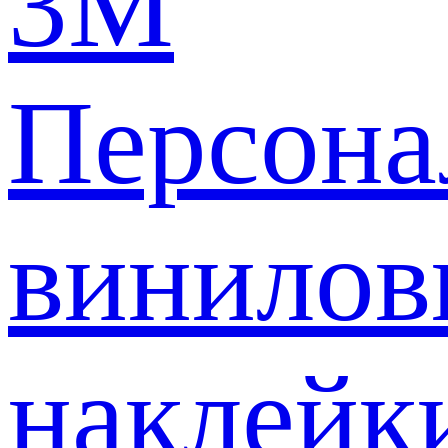
3M
Персона
винилов
наклейк