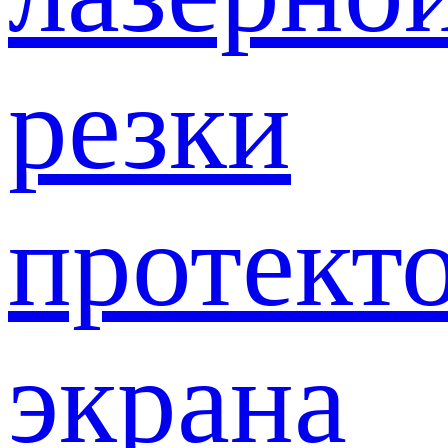
резки
протект
экрана