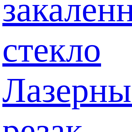
закален
стекло
Лазерны
резак