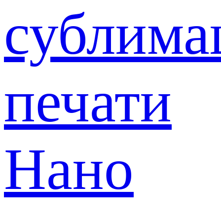
сублима
печати
Нано