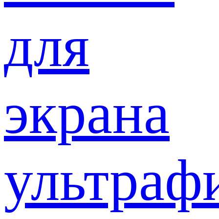
для
экрана
ультраф