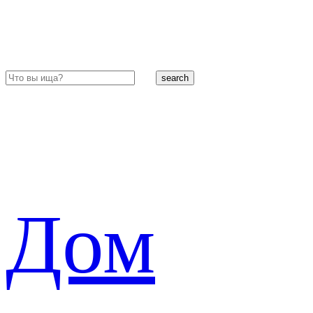
search
Дом