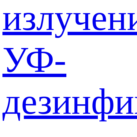
излучен
УФ-
дезинф