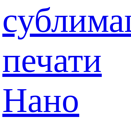
сублима
печати
Нано