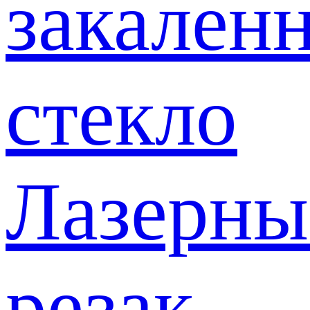
закален
стекло
Лазерны
резак