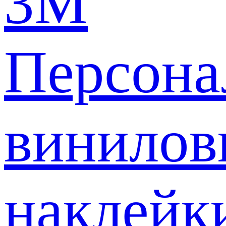
3M
Персона
винилов
наклейк