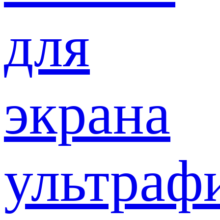
для
экрана
ультраф