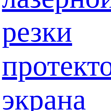
резки
протект
экрана