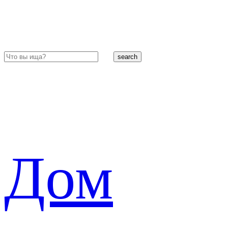
search
Дом