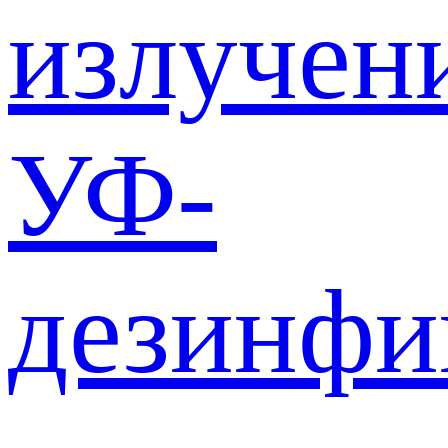
излучен
УФ-
дезинф