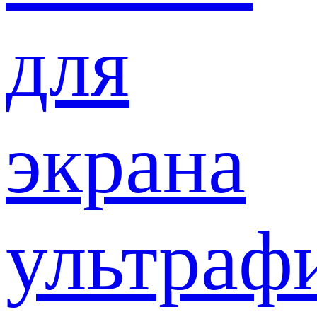
для
экрана
ультраф