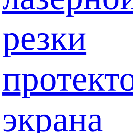
резки
протект
экрана