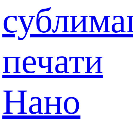
сублима
печати
Нано