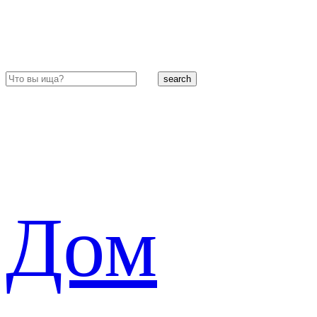
search
Дом