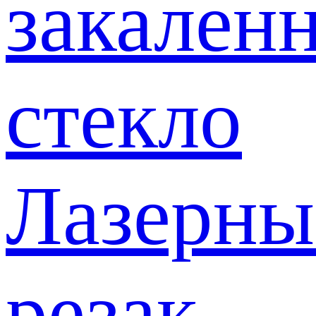
закален
стекло
Лазерны
резак