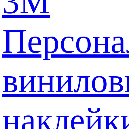
3M
Персона
винилов
наклейк