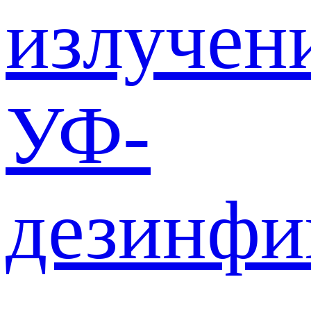
излучен
УФ-
дезинф