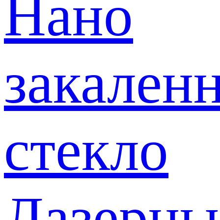
Нано
закален
стекло
Лазерны