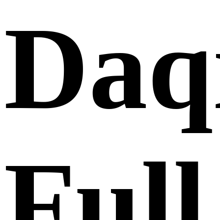
Daq
Full