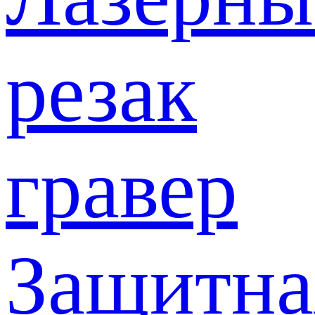
резак
гравер
Защитна