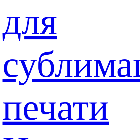
для
сублима
печати