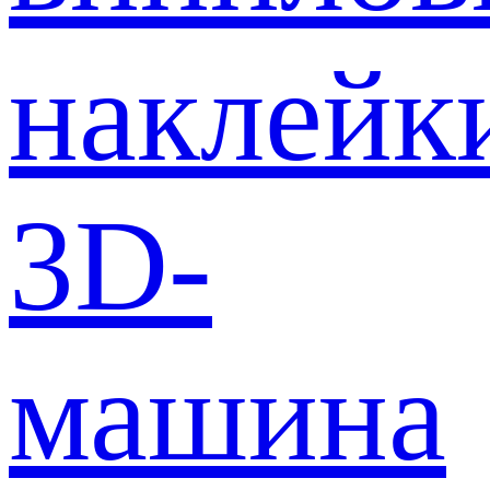
наклейк
3D-
машина