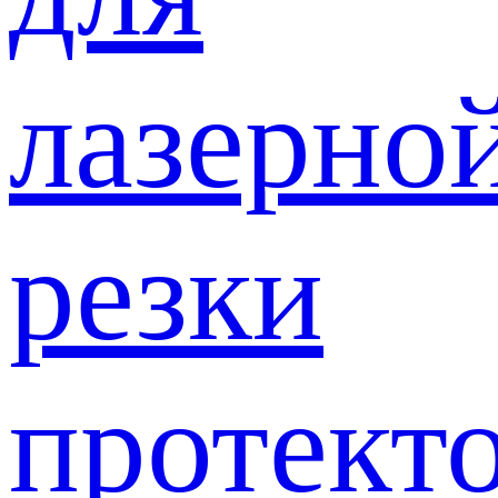
лазерно
резки
протект