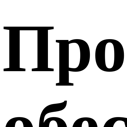
Про
обе