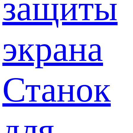
защиты
экрана
Станок
для