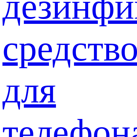
дезинф
средств
для
телефон