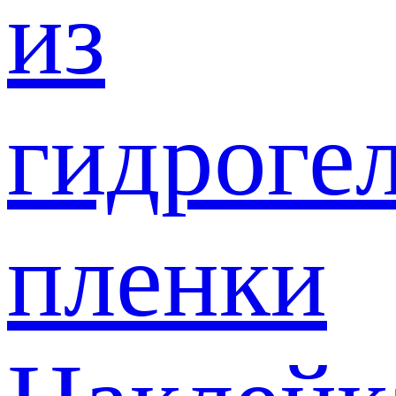
из
гидроге
пленки