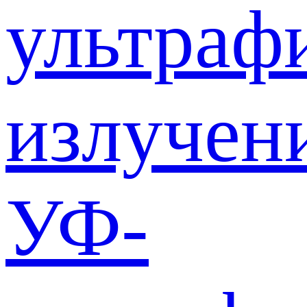
ультраф
излучен
УФ-