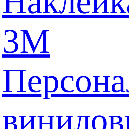
Наклейк
3M
Персона
винилов