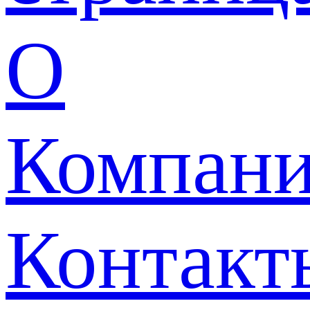
О
Компан
Контакт