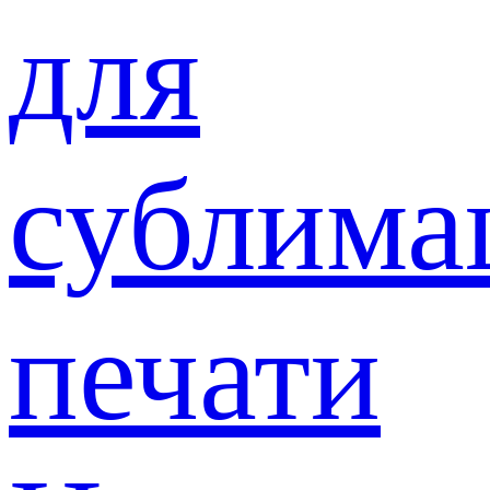
для
сублима
печати