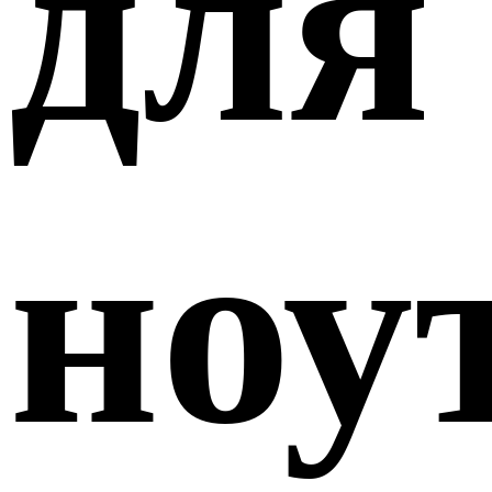
для
ноу