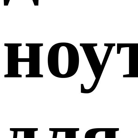
ноу
для