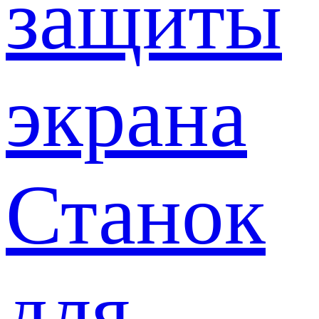
защиты
экрана
Станок
для