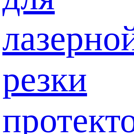
лазерно
резки
протект