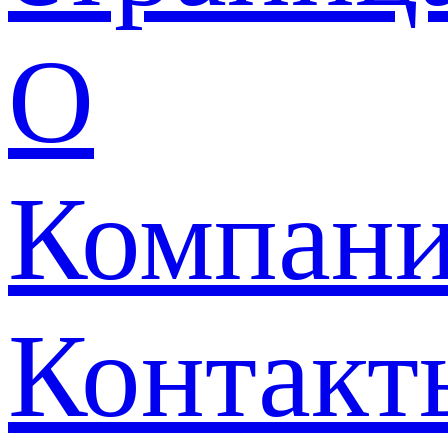
О
Компан
Контакт