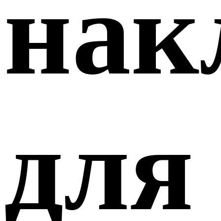
нак
для