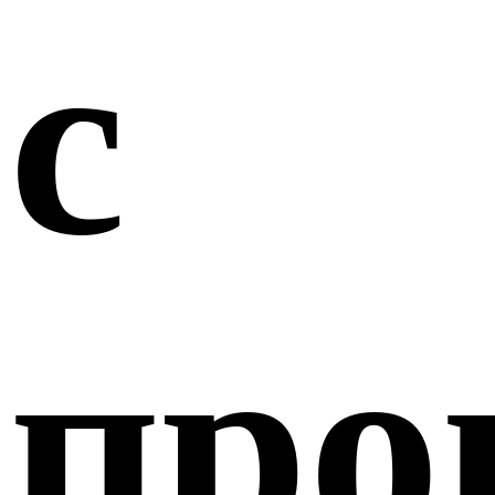
с
про