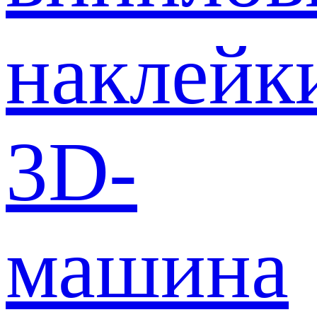
наклейк
3D-
машина