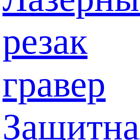
резак
гравер
Защитна