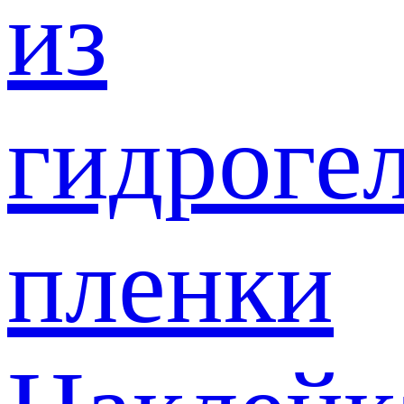
из
гидроге
пленки