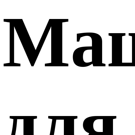
Ма
для