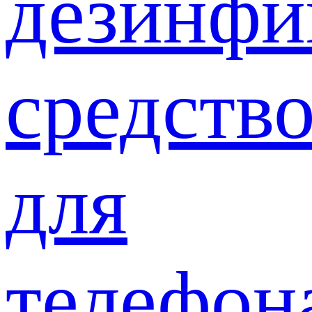
дезинф
средств
для
телефон