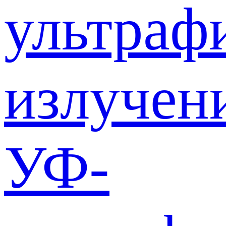
ультраф
излучен
УФ-