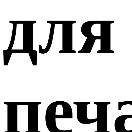
для
печ