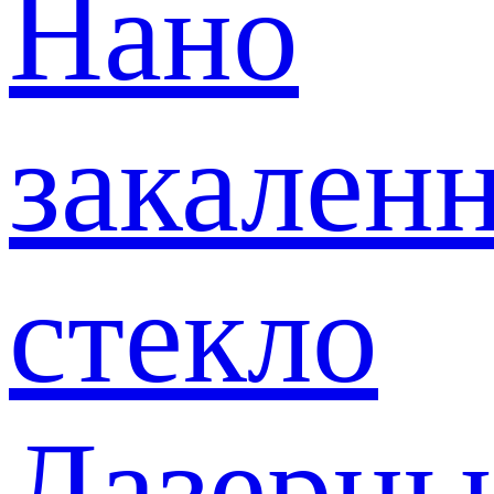
Нано
закален
стекло
Лазерны