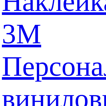
Наклейк
3M
Персона
винилов