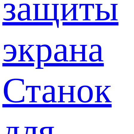
защиты
экрана
Станок
для