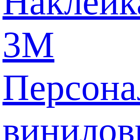
Наклейк
3M
Персона
винилов