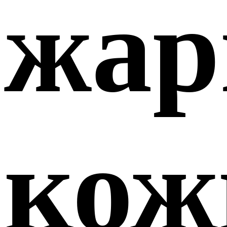
жа
кож