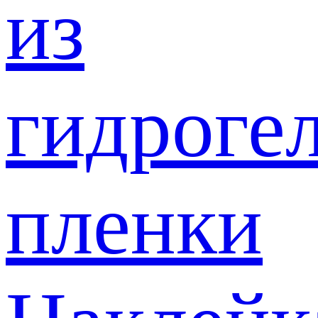
из
гидроге
пленки