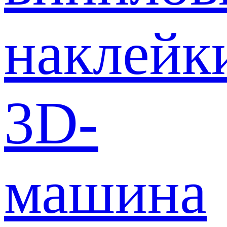
наклейк
3D-
машина