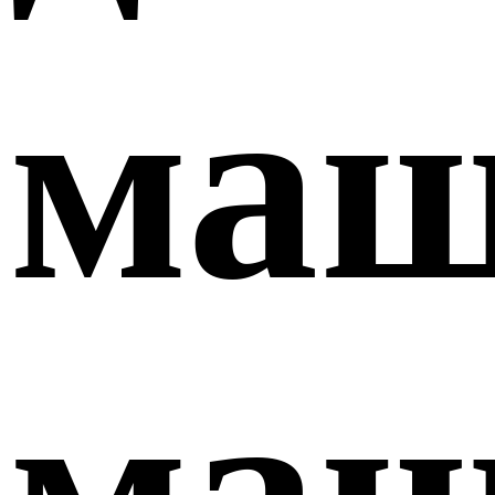
маш
маш