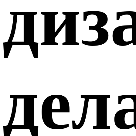
диз
дел