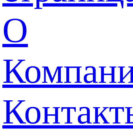
О
Компан
Контакт