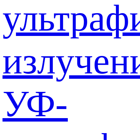
ультраф
излучен
УФ-