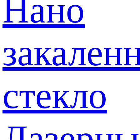
Нано
закален
стекло
Лазерны