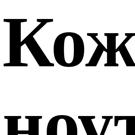
Кож
ноу