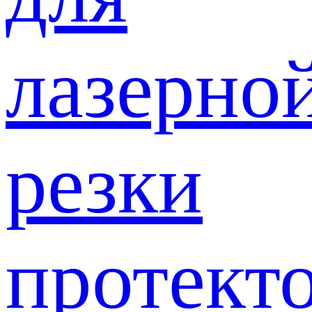
лазерно
резки
протект