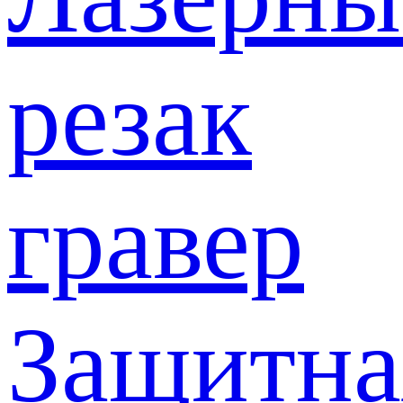
резак
гравер
Защитна