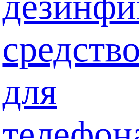
дезинф
средств
для
телефон