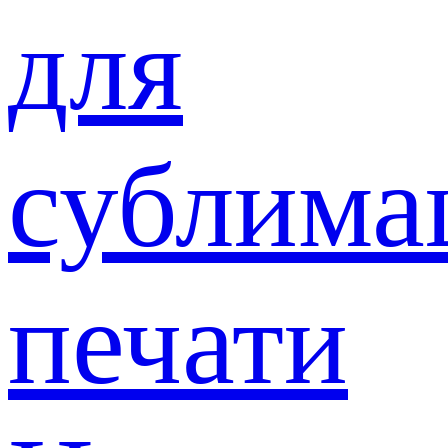
для
сублима
печати