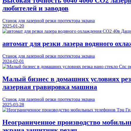
Высокая точность 6040 4060 CO2 лазе
любителей и заводов
Станок для лазерной резки протектора экрана
2025-01-20
автомат для резки лазера водяного охл
Станок для лазерной резки протектора экрана
2024-02-01
Малый бизнес в домашних условиях ре
лазерная гравировка машина
Станок для лазерной резки протектора экрана
2025-03-28
Неограниченное производство мобильны
экрана защитник резач