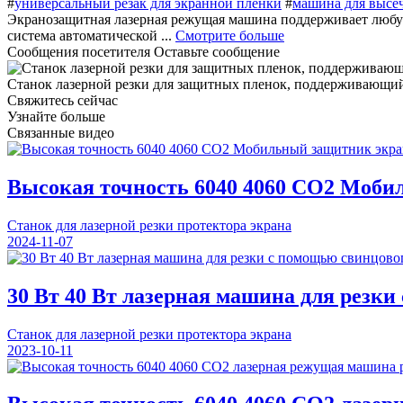
#
универсальный резак для экранной пленки
#
машина для высеч
Экранозащитная лазерная режущая машина поддерживает любую 
система автоматической ...
Смотрите больше
Сообщения посетителя
Оставьте сообщение
Станок лазерной резки для защитных пленок, поддерживающи
Свяжитесь сейчас
Узнайте больше
Связанные видео
Высокая точность 6040 4060 СО2 Моб
Станок для лазерной резки протектора экрана
2024-11-07
30 Вт 40 Вт лазерная машина для резки
Станок для лазерной резки протектора экрана
2023-10-11