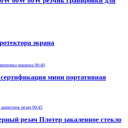
50W 60W 80W резчик гравировки для
протектора экрана
00:40
E сертификация мини портативная
00:45
рный резач Плотер закаленное стекло