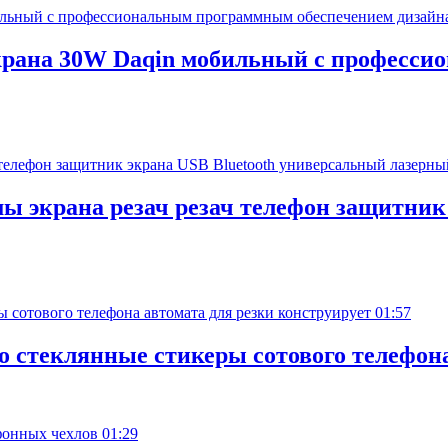
 экрана 30W Daqin мобильный с професс
 экрана резач резач телефон защитник
01:57
о стеклянные стикеры сотового телефона
01:29