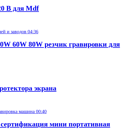
20 В для Mdf
04:36
50W 60W 80W резчик гравировки для
протектора экрана
00:40
E сертификация мини портативная