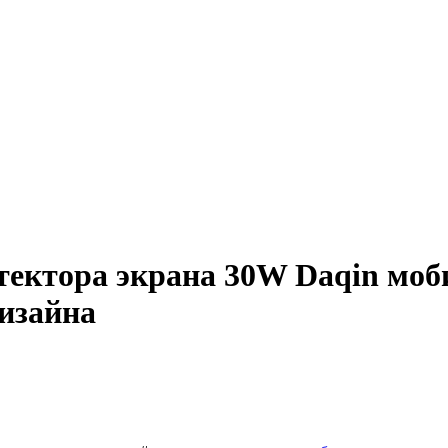
отектора экрана 30W Daqin м
изайна