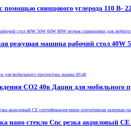
 с помощью свинцового углерода 110 В- 2
рная режущая машина рабочий стол 40W 
00:46
аждения СО2 40в Дацин для мобильного 
зка нано стекло Cnc резка акриловый C