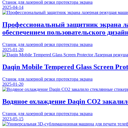
Станок для лазерной резки протектора экрана
2025-04-14
Профессиональный защитник экрана л
обеспечением пользовательского дизай
Станок для лазерной резки протектора экрана
2025-01-20
Daqin Mobile Tempered Glass Screen Pr
Станок для лазерной резки протектора экрана
2025-01-20
Водяное охлаждение Daqin СО2 закалил
Станок для лазерной резки протектора экрана
2023-05-15