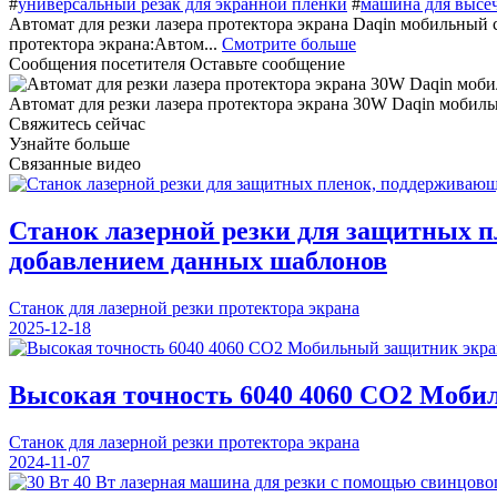
#
универсальный резак для экранной пленки
#
машина для высеч
Автомат для резки лазера протектора экрана Daqin мобильный
протектора экрана:Автом...
Смотрите больше
Сообщения посетителя
Оставьте сообщение
Автомат для резки лазера протектора экрана 30W Daqin моби
Свяжитесь сейчас
Узнайте больше
Связанные видео
Станок лазерной резки для защитных 
добавлением данных шаблонов
Станок для лазерной резки протектора экрана
2025-12-18
Высокая точность 6040 4060 СО2 Моб
Станок для лазерной резки протектора экрана
2024-11-07