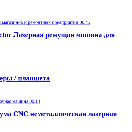
00:45
ector Лазерная режущая машина для
еры / планшета
00:14
Гума CNC неметаллическая лазерная