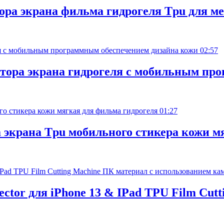
ора экрана фильма гидрогеля Tpu для ме
02:57
ктора экрана гидрогеля с мобильным пр
01:27
экрана Tpu мобильного стикера кожи м
ector для iPhone 13 & IPad TPU Film Cut