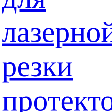
лазерно
резки
протект