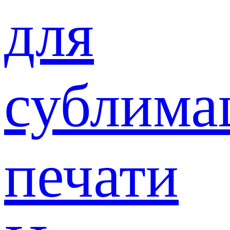
для
сублима
печати