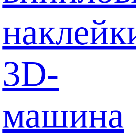
наклейк
3D-
машина