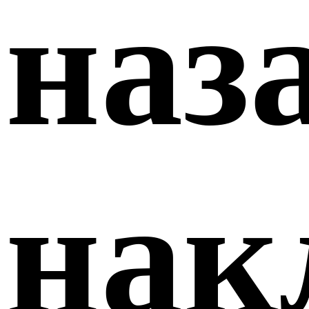
наз
нак