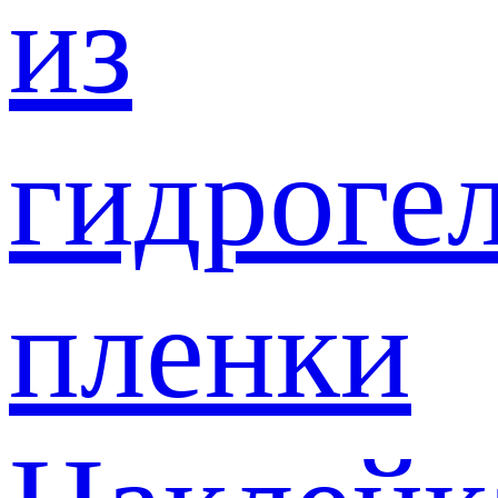
из
гидроге
пленки