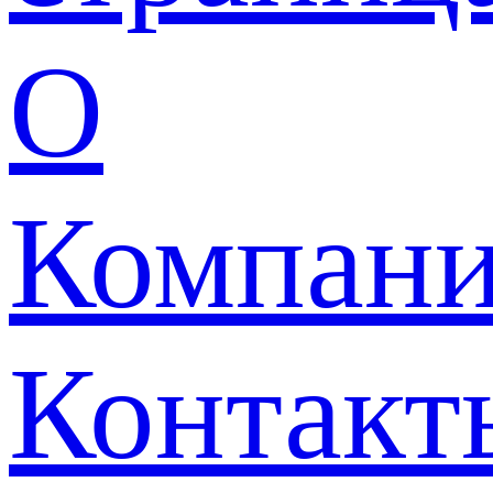
О
Компан
Контакт