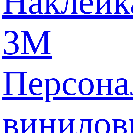
Наклейк
3M
Персона
винилов