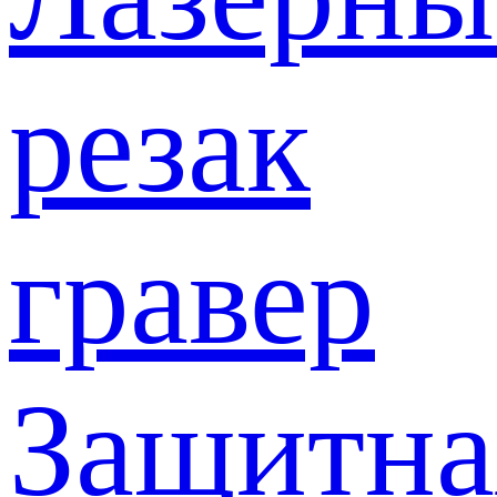
резак
гравер
Защитна