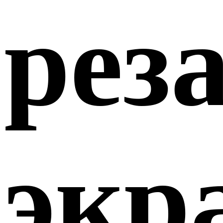
рез
экр