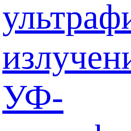
ультраф
излучен
УФ-