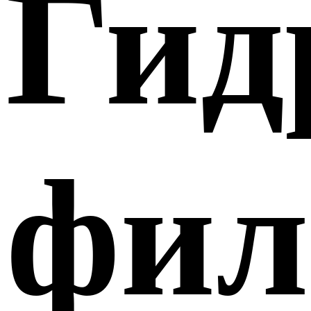
Гид
фи