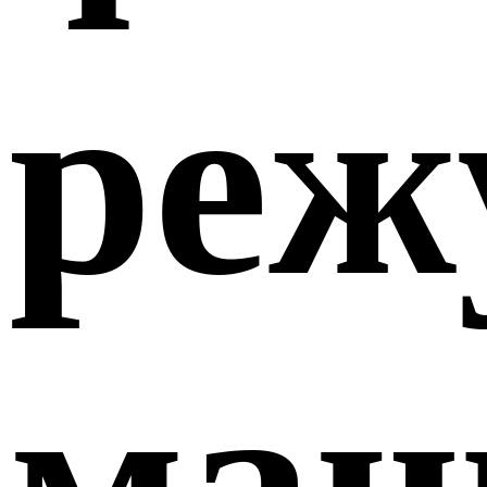
реж
ма