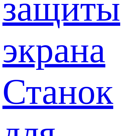
защиты
экрана
Станок
для