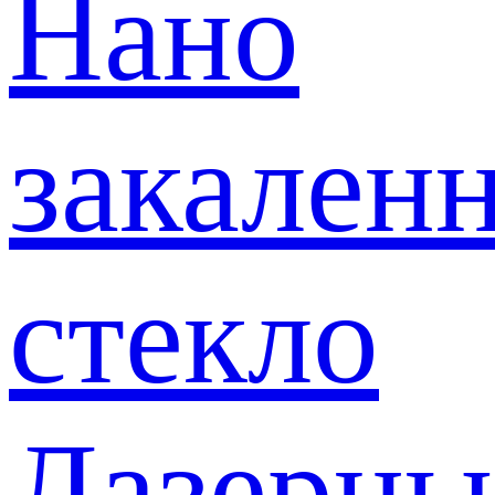
Нано
закален
стекло
Лазерны