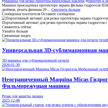
#
Машина для резки принтера виниловых наклеек
#
принтер и р
Машина прокладчика протектора экрана фильма гидрогеля IDsk
дюймов, резать финиша 20 ...
Смотрите больше
Сообщения посетителя
Оставьте сообщение
Портативный автомат для резки протектора экрана гидрогеля
Свяжитесь сейчас
Узнайте больше
Связанные видео
Универсальная 3D-сублимационная маш
3D-машина для сублимационной печати
2026-01-30
Неограниченный Maquina Micas Гидро
Фильморежущая машина
Резак для защиты экрана
2025-12-08