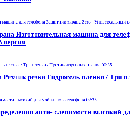
ана Изготовительная машина для телеф
 версия
00:35
Резчик резка Гидрогель пленка / Tpu п
02:35
пределения анти- слепимости высокий д