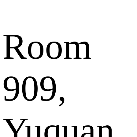
Room
909,
Yuquan