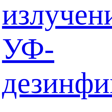
излучен
УФ-
дезинф