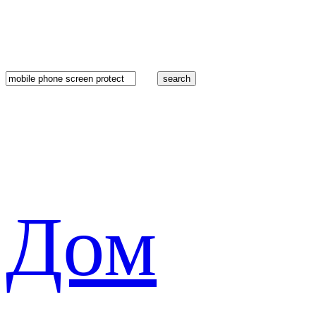
search
Дом