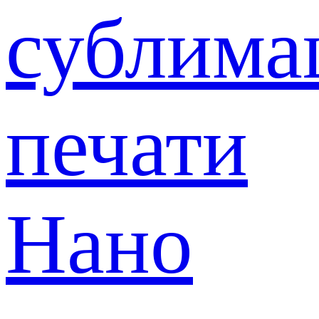
сублима
печати
Нано