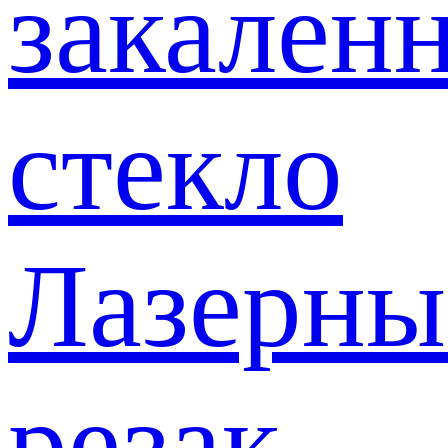
закален
стекло
Лазерны
резак