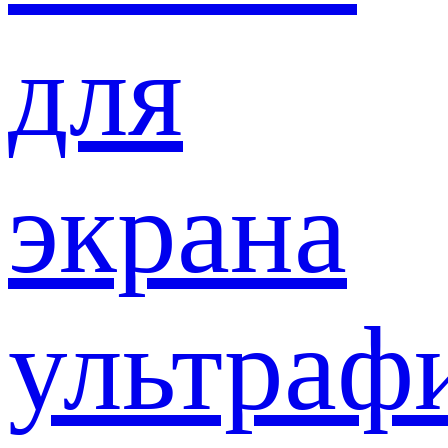
для
экрана
ультраф