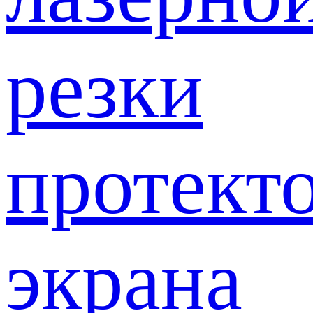
резки
протект
экрана