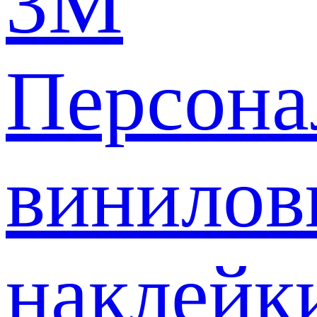
3M
Персона
винилов
наклейк