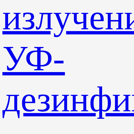
излучен
УФ-
дезинф