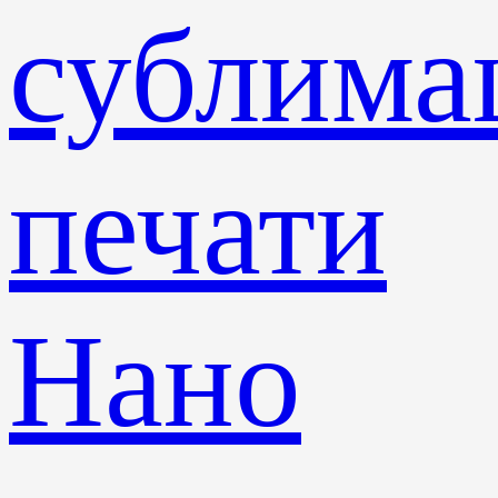
сублима
печати
Нано