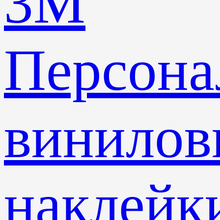
3M
Персона
винилов
наклейк