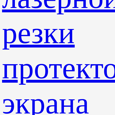
резки
протект
экрана