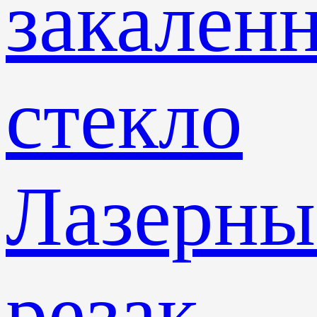
закален
стекло
Лазерны
резак