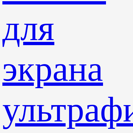
для
экрана
ультраф