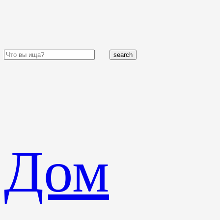
search
Дом