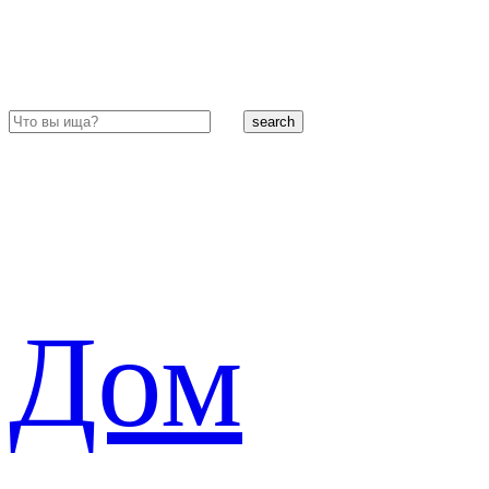
search
Дом