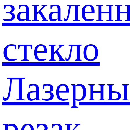
закален
стекло
Лазерны
резак