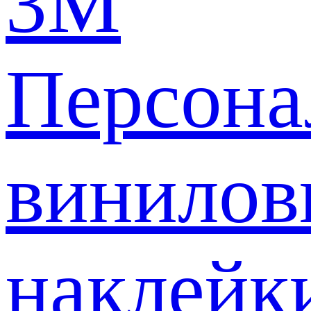
3M
Персона
винилов
наклейк