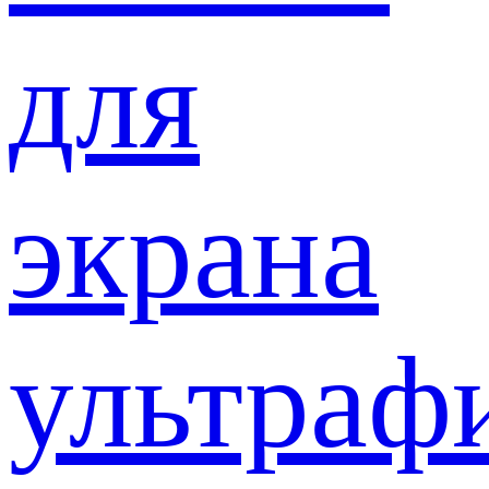
для
экрана
ультраф