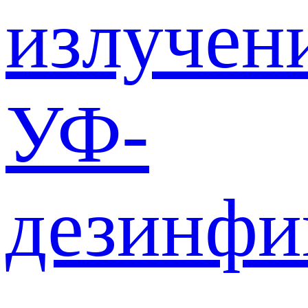
излучен
УФ-
дезинф