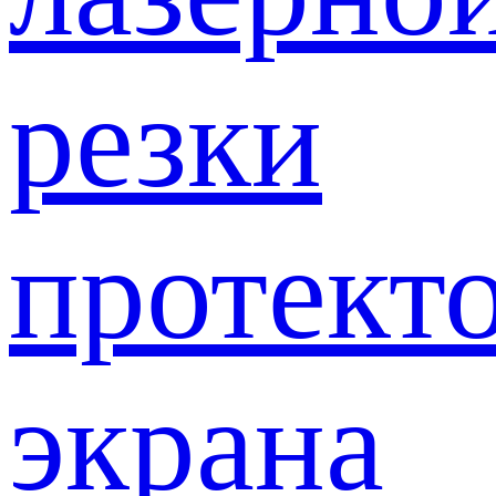
резки
протект
экрана