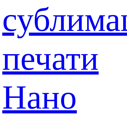
сублима
печати
Нано