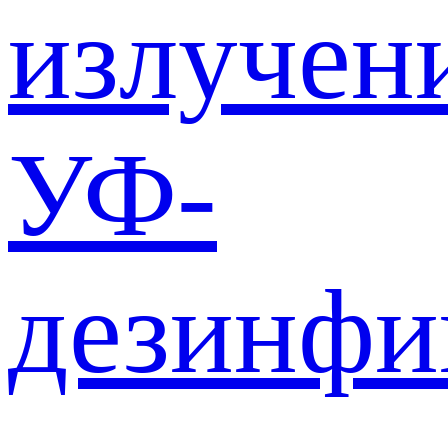
излучен
УФ-
дезинф