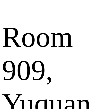
Room
909,
Yuquan