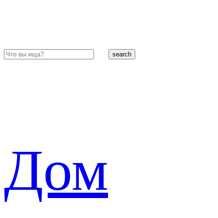
search
Дом