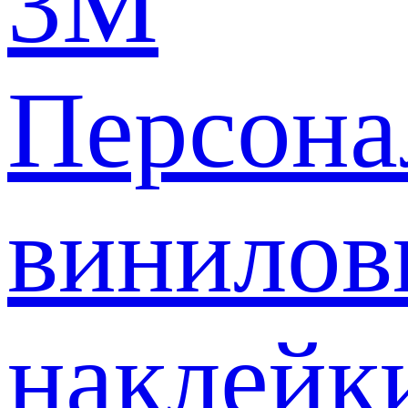
3M
Персона
винилов
наклейк