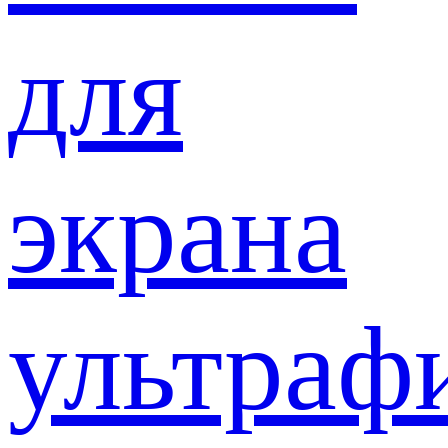
для
экрана
ультраф