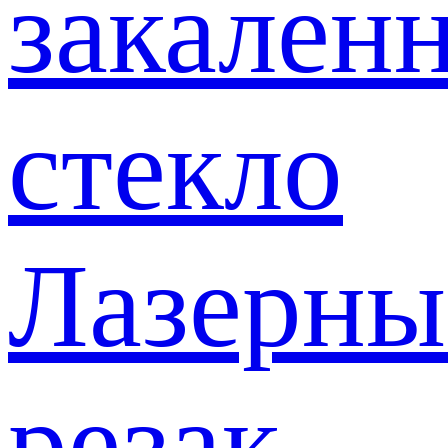
закален
стекло
Лазерны
резак