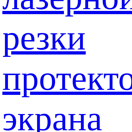
резки
протект
экрана