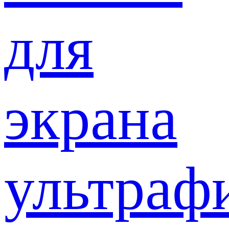
для
экрана
ультраф