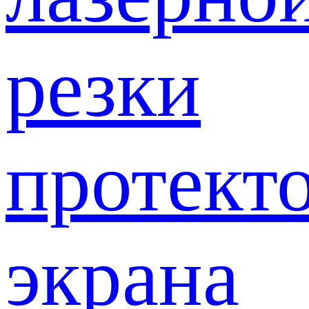
резки
протект
экрана