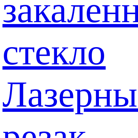
закален
стекло
Лазерны
резак