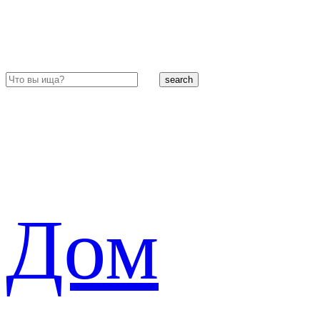
search
Дом