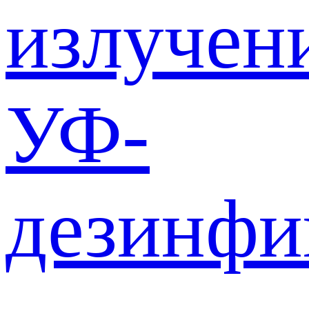
излучен
УФ-
дезинф