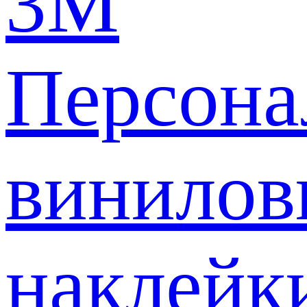
3M
Персона
винилов
наклейк