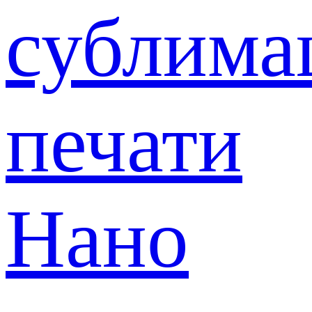
сублима
печати
Нано