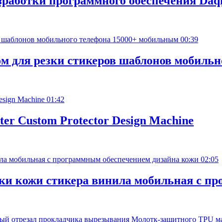
зработки программного обеспечения Daq
00:39
м для резки стикеров шаблонов мобильн
01:42
tter Custom Protector Design Machine
02:05
зки кожи стикера винила мобильная с п