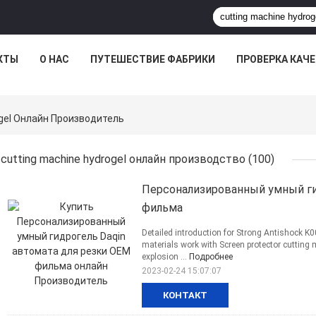
КТЫ
О НАС
ПУТЕШЕСТВИЕ ФАБРИКИ
ПРОВЕРКА КАЧ
ogel Онлайн Производитель
cutting machine hydrogel онлайн производство
(100)
Персонализированный умный ги
фильма
Detailed introduction for Strong Antishock K
materials work with Screen protector cutting 
explosion ...
Подробнее
2023-02-24 15:07:07
КОНТАКТ