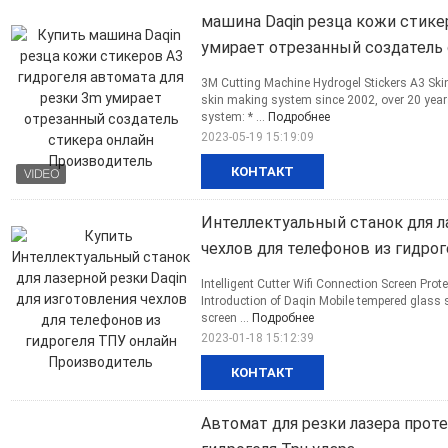
машина Daqin резца кожи стике
умирает отрезанный создатель
3M Cutting Machine Hydrogel Stickers A3 Skin
skin making system since 2002, over 20 year
system: * ...
Подробнее
2023-05-19 15:19:09
КОНТАКТ
Интеллектуальный станок для ла
чехлов для телефонов из гидро
Intelligent Cutter Wifi Connection Screen Pr
Introduction of Daqin Mobile tempered glass 
screen ...
Подробнее
2023-01-18 15:12:39
КОНТАКТ
Автомат для резки лазера проте