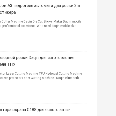
ров A3 гидрогеля автомата для резки 3m
 стикера
 Cutter Machine Daqin Die Cut Sticker Maker Daqin mobile
s professional experience. Who need daqin mobile skin
зерной резки Daqin для изготовления
геля ТПУ
otector Laser Cutting Machine TPU Hydrogel Cutting Machine
screen protector Laser Cutting Machine : Daqin Bluetooth
ктора экрана C188 для ясного анти-