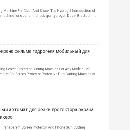
g Machine For Clear Anti-Shock Tpu Hydrogel Introduction of
machine for clear anti-shock tpu hydrogel: Daqin Bluetooth ...
экрана фильма гидрогеля мобильный для
ing Screen Protector Cutting Machine For Any Models Cell
rinter For Screen Protector Protective Film Cutting Machine is
ный автомат для резки протектора экрана
тикера
 Transparent Screen Protector And Phone Skin Cutting