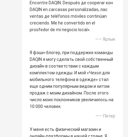
Encontre DAQIN. Después де cooperar кон
DAQIN en carcasas personalizadas, лас
ventas де teléfonos móviles continúan
creciendo. Me he convertido en el
proofedor de mi negocio local».
—— Ярлык
Я фэшн-блогер, при поддержке команды
DAQIN я могу сделать свой собственный
дизайн в соответствии с каждым
комплектом одежды. И мой «Чехол для
мобильного телефона в одежде» стал
еще одним популярным видом и хитом
продаж с моим дизайном. После этого
число моих поклонников увеличилось на
10 000 человек.
—— Питер
У меня есть физический магазин и
онлайн-платформы в нашей стране. Я