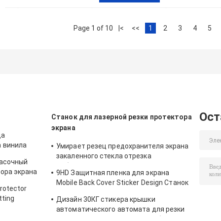
Page 1 of 10
|<
<<
1
2
3
4
5
Ост
Станок для лазерной резки протектора
экрана
ца
а винила
Умирает резец предохранителя экрана
закаленного стекла отрезка
расочный
мобильный для наклеек протектора
тора экрана
9HD Защитная пленка для экрана
9ХД
ния стикера
Mobile Back Cover Sticker Design Станок
rotector
для лазерной резки
tting
Дизайн 30КГ стикера крышки
автоматического автомата для резки
закаленного стекла Дацин мобильный