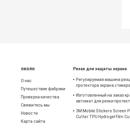
около
Резак для защиты экрана
Регулируемая машина рез
О нас
протектора экрана стикер
Путешествие фабрики
уединения для ИФоне
Изготовленный на заказ к
Проверка качества
автомат для резки протек
Свяжитесь мы
гидрогеля ТПУ для печата
3M Mobile Stickers Screen P
Новости
Cutter TPU Hydrogel Film Cu
Карта сайта
Machine