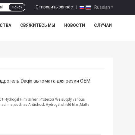
Отправить запрос
|
Russian
Поиск
ЕСТВА
СВЯЖИТЕСЬ МЫ
НОВОСТИ
СЛУЧАИ
дрогель Daqin автомата для резки OEM
001 Hydrogel Film Screen Protector We supply various
machine ,such as Antishock Hydrogel shield film ,Matte