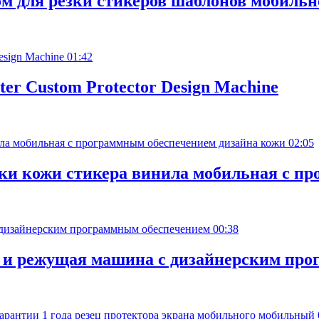
м для резки стикеров шаблонов мобильн
01:42
tter Custom Protector Design Machine
02:05
зки кожи стикера винила мобильная с п
00:38
ная и режущая машина с дизайнерским пр