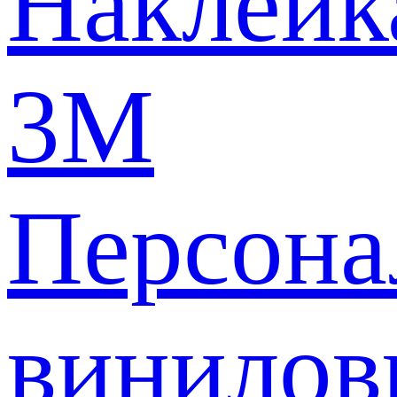
Наклейк
3M
Персона
винилов