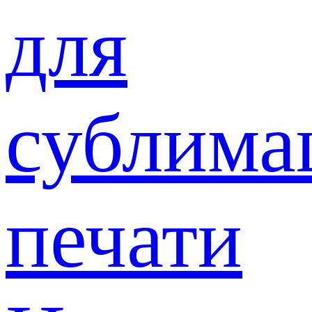
для
сублима
печати