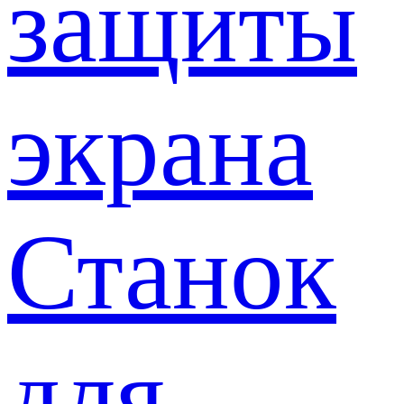
защиты
экрана
Станок
для