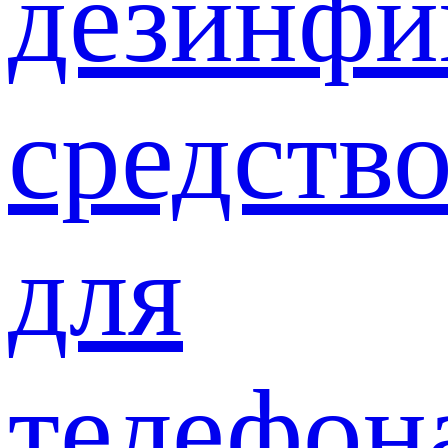
дезинф
средств
для
телефон