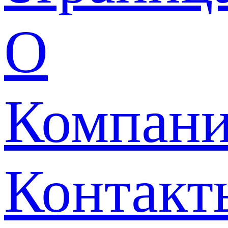
О
Компан
Контакт