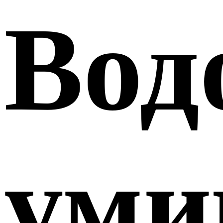
Вод
уми