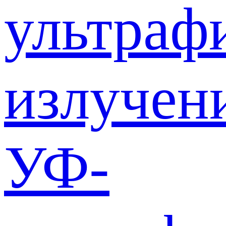
ультраф
излучен
УФ-