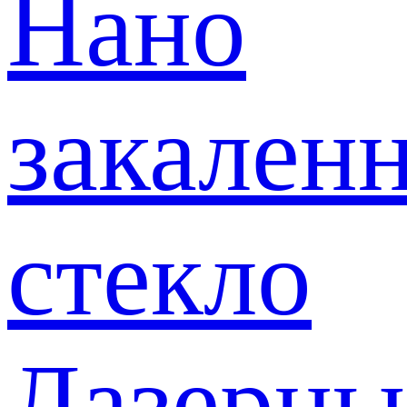
Нано
закален
стекло
Лазерны