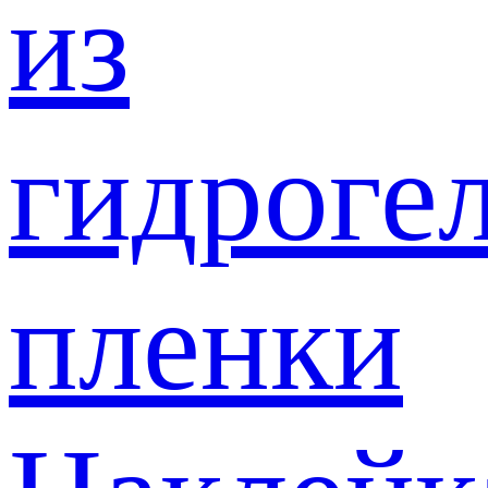
из
гидроге
пленки