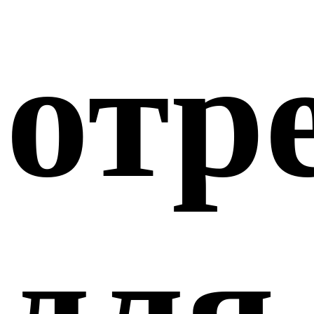
отр
для