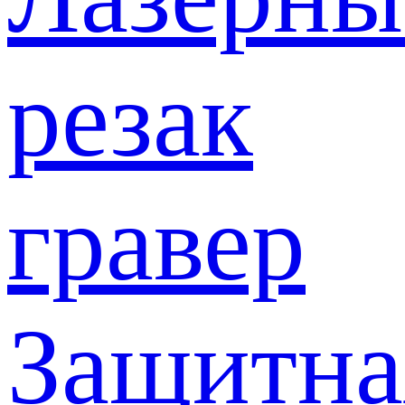
резак
гравер
Защитна