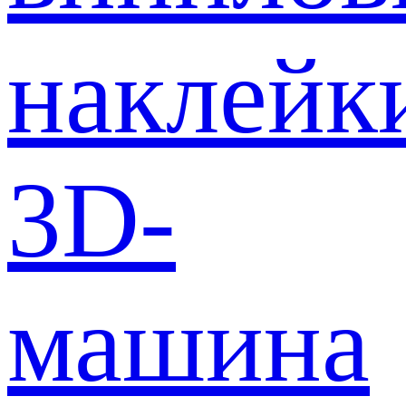
наклейк
3D-
машина