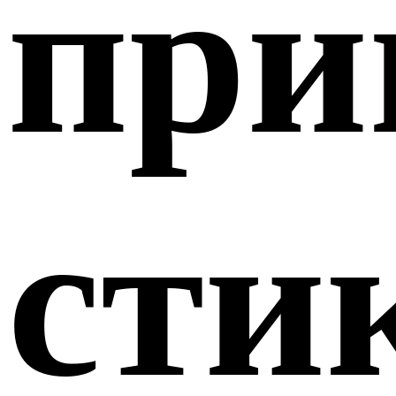
при
сти