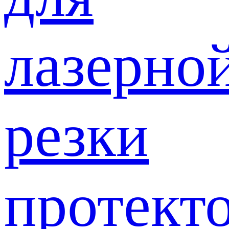
лазерно
резки
протект