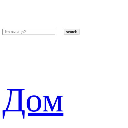
search
Дом