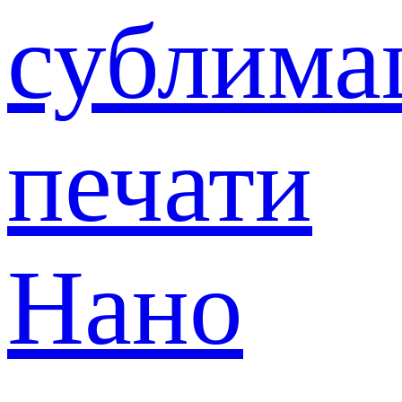
сублима
печати
Нано