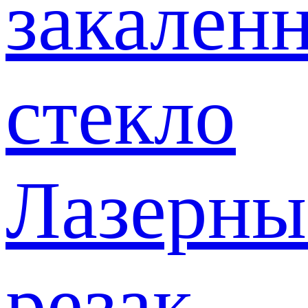
закален
стекло
Лазерны
резак