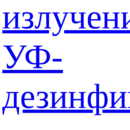
излучен
УФ-
дезинф