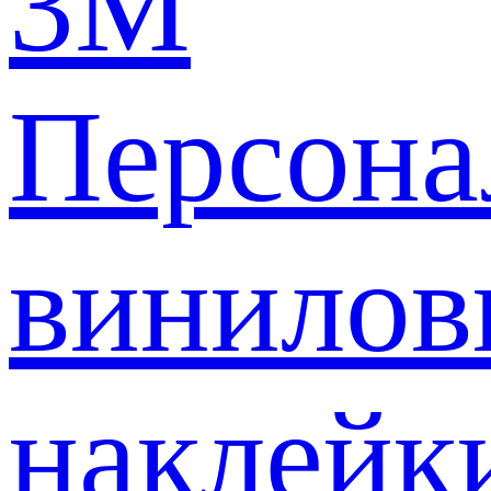
3M
Персона
винилов
наклейк