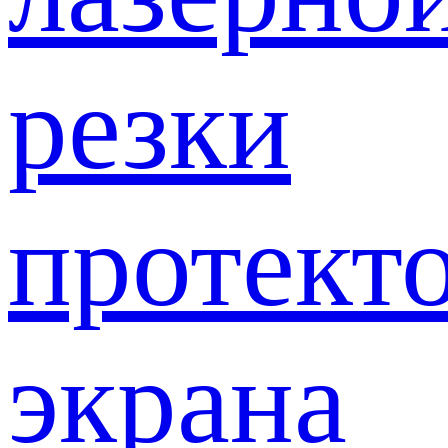
резки
протект
экрана