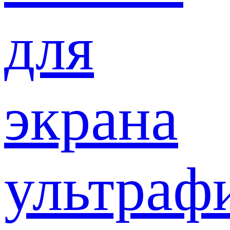
для
экрана
ультраф