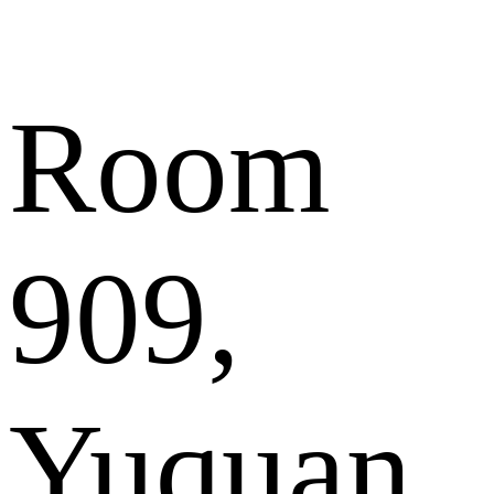
Room
909,
Yuquan