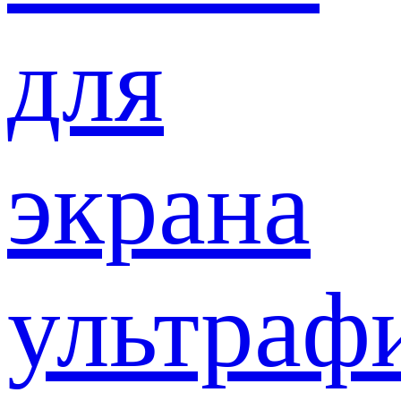
для
экрана
ультраф