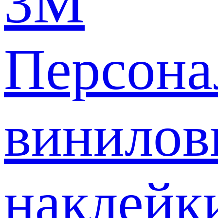
3M
Персона
винилов
наклейк