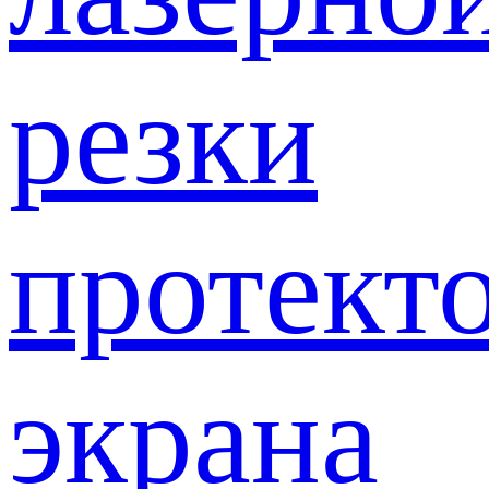
резки
протект
экрана