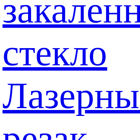
закален
стекло
Лазерны
резак