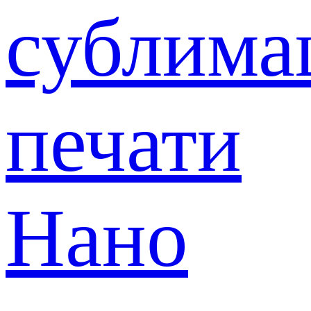
сублима
печати
Нано