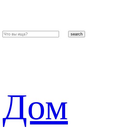
search
Дом