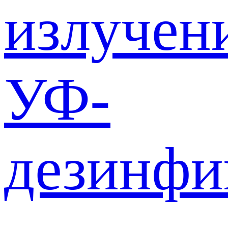
излучен
УФ-
дезинф