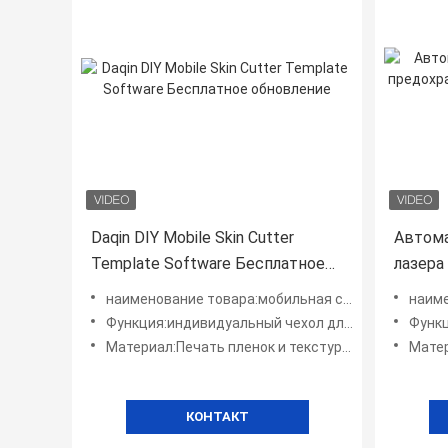
Daqin DIY Mobile Skin Cutter
Автома
Template Software Бесплатное
лазера
обновление
мобиль
наименование товара:мобильная система для создания косметических средств
наименовани
экрана
Функция:индивидуальный чехол для мобильного телефона
Функция:
Материал:Печать пленок и текстурных виниловых наклеек
Материал
КОНТАКТ