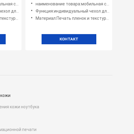
х ПК
етических средств
наименование товара:мобильная система для создания косметических средств
ого телефона
Функция:индивидуальный чехол для мобильного телефона
овых наклеек
Материал:Печать пленок и текстурных виниловых наклеек
КОНТАКТ
 кожи
ения кожи ноутбука
мационной печати