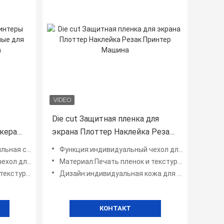
Die cut Защитная пленка для
кера
экрана Плоттер Наклейка Резак
го
Принтер Машина
етических средств
Функция:индивидуальный чехол для мобильного телефона
ого телефона
Материал:Печать пленок и текстурных виниловых наклеек
овых наклеек
Дизайн:индивидуальная кожа для телефона своими руками
КОНТАКТ