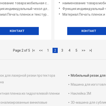
наклейкой для мобильны
е товара:мобильная система для создания косметических средств
наименование товара:мобильная система для создания косм
индивидуальный чехол для мобильного телефона
Функция:индивидуальный чехол для мобильн
:Печать пленок и текстурных виниловых наклеек
Материал:Печать пленок и текстурных винил
КОНТАКТ
КОНТАКТ
Page 2 of 5
|<
<<
1
2
3
4
5
>>
>|
ок для лазерной резки протектора
Мобильный резак для
ана
Машина для изготовл
тная пленка из гидрогелевой пленки
Наклейка 3M
сонализированные виниловые
3D-машина для субли