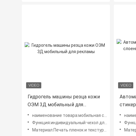
Гидрогель машины резца кожи
Автома
ОЭМ 3Д мобильный для
стикер
рекламы
кожи к
наименование товара:мобильная система для создания косметических средств
наименовани
Функция:индивидуальный чехол для мобильного телефона
Функция:
Материал:Печать пленок и текстурных виниловых наклеек
Материал