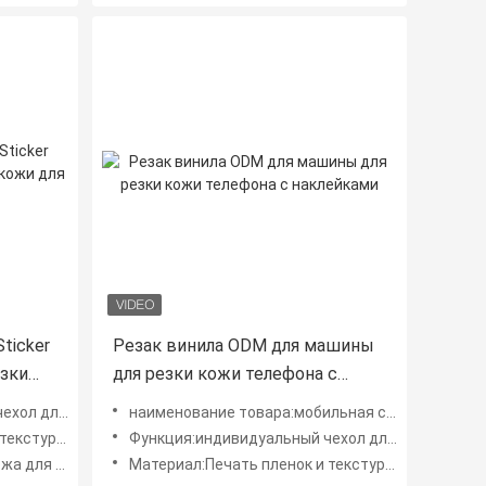
Sticker
Резак винила ODM для машины
езки
для резки кожи телефона с
наклейками
ого телефона
наименование товара:мобильная система для создания косметических средств
овых наклеек
Функция:индивидуальный чехол для мобильного телефона
воими руками
Материал:Печать пленок и текстурных виниловых наклеек