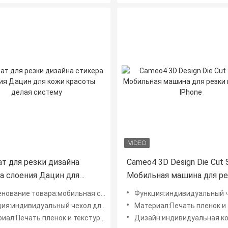
т для резки дизайна
Cameo4 3D Design Die Cut 
а слоения Дацин для
Мобильная машина для р
расоты делая систему
кожи для IPhone
е товара:мобильная система для создания косметических средств
Функция:индивидуальный чехол для мобильн
индивидуальный чехол для мобильного телефона
Материал:Печать пленок и текстурных винил
:Печать пленок и текстурных виниловых наклеек
Дизайн:индивидуальная кожа для телефона с