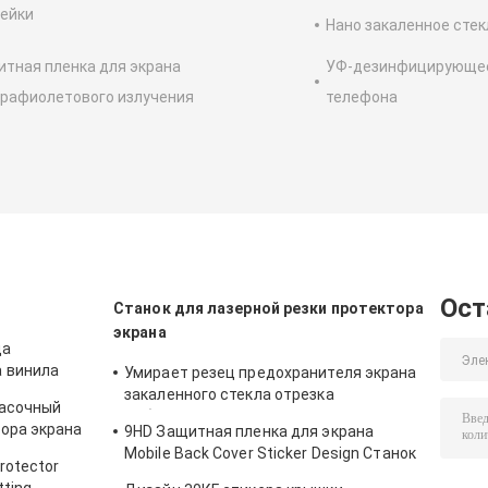
ейки
Нано закаленное стек
тная пленка для экрана
УФ-дезинфицирующее
рафиолетового излучения
телефона
Ост
Станок для лазерной резки протектора
экрана
ца
а винила
Умирает резец предохранителя экрана
закаленного стекла отрезка
расочный
мобильный для наклеек протектора
тора экрана
9HD Защитная пленка для экрана
9ХД
ния стикера
Mobile Back Cover Sticker Design Станок
rotector
для лазерной резки