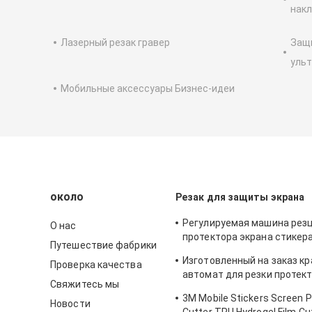
накл
Лазерный резак гравер
Защи
ульт
Мобильные аксессуары Бизнес-идеи
около
Резак для защиты экрана
Регулируемая машина рез
О нас
протектора экрана стикер
Путешествие фабрики
уединения для ИФоне
Изготовленный на заказ к
Проверка качества
автомат для резки протек
Свяжитесь мы
гидрогеля ТПУ для печата
3M Mobile Stickers Screen P
Новости