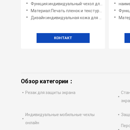
машины принтера резца кожи
Функция:индивидуальный чехол для мобильного телефона
наименовани
стикера мобильная
Материал:Печать пленок и текстурных виниловых наклеек
Функция:
Дизайн:индивидуальная кожа для телефона своими руками
Материал
КОНТАКТ
Обзор категории：
Резак для защиты экрана
Стан
экр
Индивидуальные мобильные чехлы
Защи
онлайн
Пер