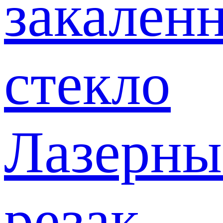
закален
стекло
Лазерны
резак