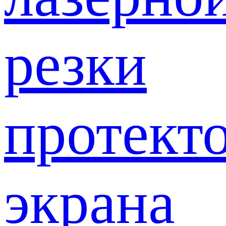
резки
протект
экрана