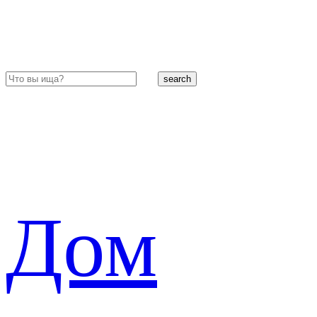
search
Дом