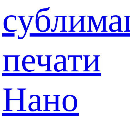
сублима
печати
Нано