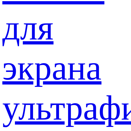
для
экрана
ультраф