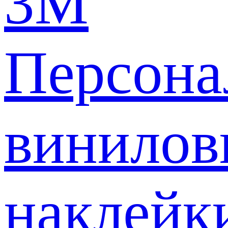
3M
Персона
винилов
наклейк