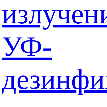
излучен
УФ-
дезинф