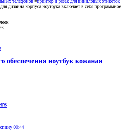
льных телефонов
#
принтер и резак для виниловых этикеток
для дизайна корпуса ноутбука включает в себя программное
ек
2
о обеспечения ноутбук кожаная
rs
00:44