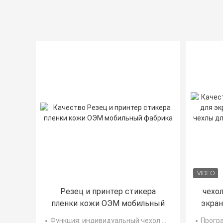
Резец и принтер стикера
чехол
пленки кожи ОЭМ мобильный
экран
чех
Функция
: индивидуальный чехол для мобильного телефона
Прогр