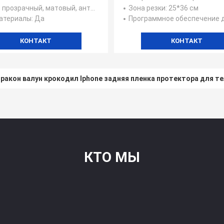
телефонов
 прозрачный, матовый, анти-синий луч, конфиденциальность, анти-шок, самостоятельный ремонт и т. д.
Зона резки
: 25*36 см
атериалы
: Да
Программное обеспечение для упр
КОНТАКТ
КОНТАКТ
ракон валун крокодил Iphone задняя пленка протектора для т
КТО МЫ