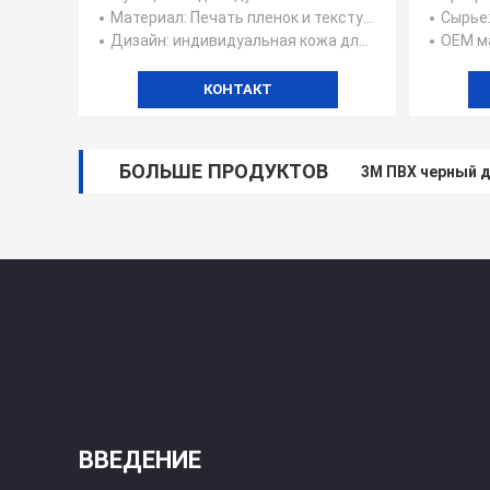
Материал
: Печать пленок и текстурных виниловых наклеек
Сырье
:
Дизайн
: индивидуальная кожа для телефона своими руками
ОЕМ м
КОНТАКТ
БОЛЬШЕ ПРОДУКТОВ
3M ПВХ черный д
ВВЕДЕНИЕ