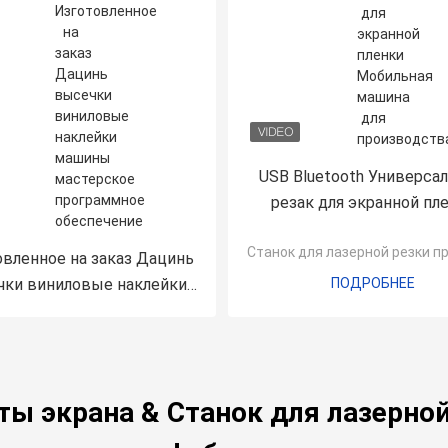
USB Bluetooth Универса
резак для экранной пл
Мобильная машина д
Станок для лазерной резки п
производства задней к
вленное на заказ Дацинь
ODM
ки виниловые наклейки
ПОДРОБНЕЕ
машины мастерское
граммное обеспечение
красоты для резки
ты экрана & Станок для лазерной