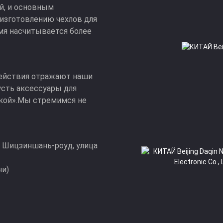
ай, и основным
 изготовлению чехлов для
мя насчитывается более
 действия отражают наши
усть аксессуары для
укой».Мы стремимся не
а Шицзиншань-роуд, улица
ни)