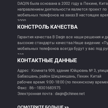
DAQIN была основана в 2002 году в Пекине, Кит
направлением деятельности является проект по
мобильных телефонов на заказ.В настоящее вре
3000 ...
КОНСТРОЛЬ КАЧЕСТВА
Гарантия качества В Daqin все наши решения и
высокие стандарты качества.Наше видение: «П
мобильных телефонов всегда будут у вас под р
тол...
КОНТАКТНЫЕ ДАННЫЕ
Адрес :
Комната 909, здание Юйцюань № 3, улиц
Бабаошань, район Шицзиншань, Пекин. Китай
рабочее время:
9:00-18:00 (по пекинскому време
Факс :
86--18301683975
Электронная почта :
daqin@chinee.net
ОСМОТРИТЕ БОЛЬШЕ >>