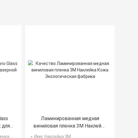
lass
Ламинированная медная
 для
виниловая пленка 3M Наклейка
г
Кожа Экологическая
ой резки, защитная
Имя
: Наклейка 3M