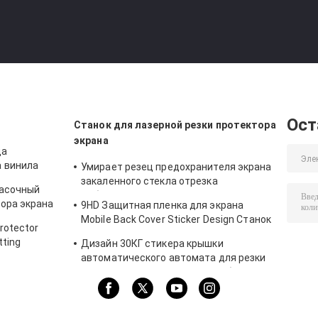
Ост
Станок для лазерной резки протектора
экрана
ца
а винила
Умирает резец предохранителя экрана
закаленного стекла отрезка
расочный
мобильный для наклеек протектора
тора экрана
9HD Защитная пленка для экрана
9ХД
ния стикера
Mobile Back Cover Sticker Design Станок
rotector
для лазерной резки
tting
Дизайн 30КГ стикера крышки
автоматического автомата для резки
закаленного стекла Дацин мобильный