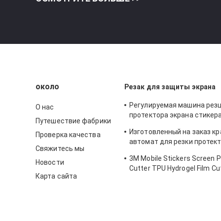
около
Резак для защиты экрана
Регулируемая машина рез
О нас
протектора экрана стикер
Путешествие фабрики
уединения для ИФоне
Изготовленный на заказ к
Проверка качества
автомат для резки протек
Свяжитесь мы
гидрогеля ТПУ для печата
3M Mobile Stickers Screen P
Новости
Cutter TPU Hydrogel Film Cu
Карта сайта
Machine