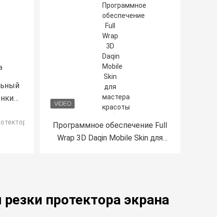
льный
енки
ля
ротектора экрана
рышки
Программное обеспечение Full
Wrap 3D Daqin Mobile Skin для
мастера красоты
 резки протектора экрана