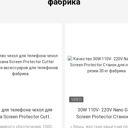
фабрика
 для телефона чехол для
30W 110V- 220V Nano G
а Screen Protector Cutter
Screen Protector Станок
лы для аксессуаров для
лазерной резки 30 к
аммного обеспечения
: 10000+ шаблонов для телефона, айпада, планшета, часов и т.д.
Вещь
: жесткая защитная пленка для экрана, защитная пленка для экрана, машина для лазерн