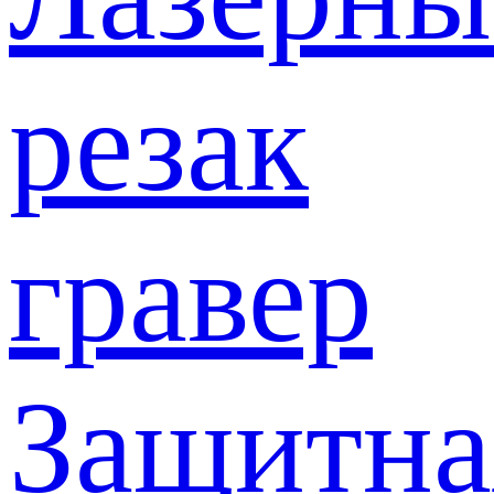
резак
гравер
Защитна