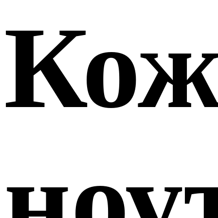
Кож
ноу