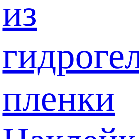
из
гидроге
пленки