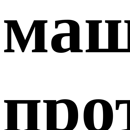
маш
про