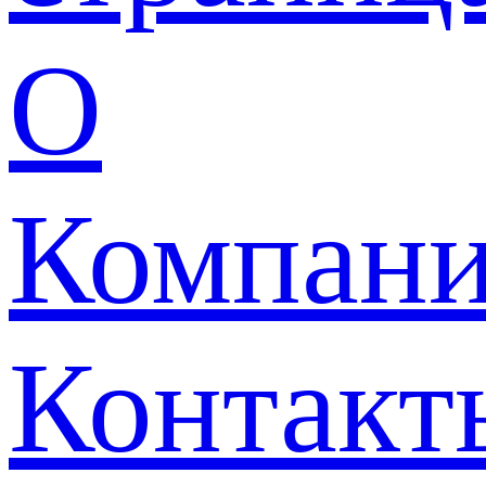
О
Компан
Контакт