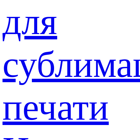
для
сублима
печати