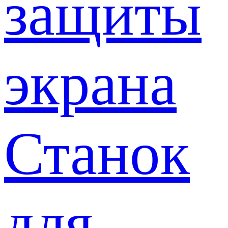
защиты
экрана
Станок
для