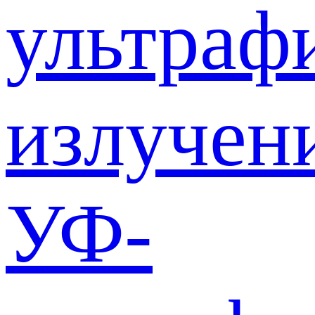
ультраф
излучен
УФ-