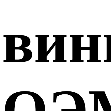
вин
ОЭ