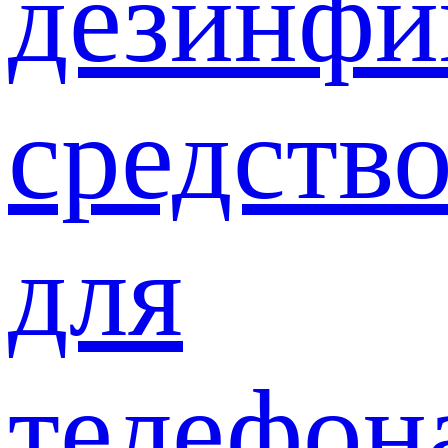
дезинф
средств
для
телефон