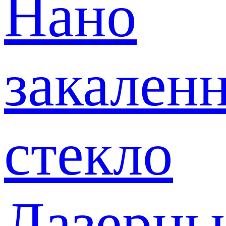
Нано
закален
стекло
Лазерны