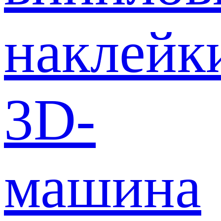
наклейк
3D-
машина