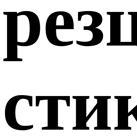
рез
сти