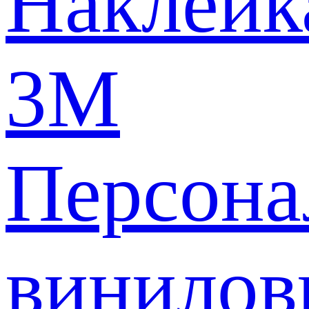
Наклейк
3M
Персона
винилов