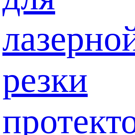
лазерно
резки
протект