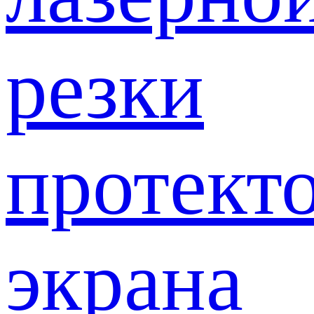
резки
протект
экрана