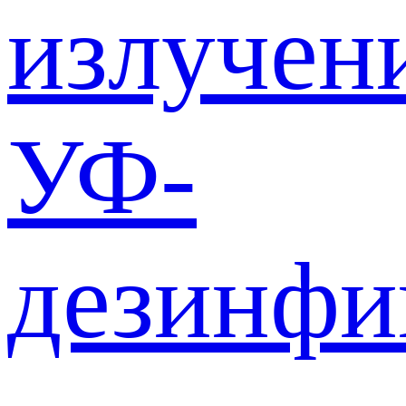
излучен
УФ-
дезинф