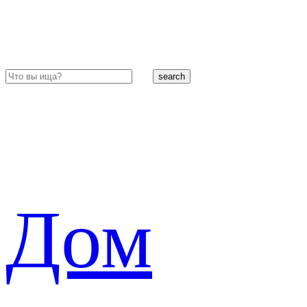
search
Дом