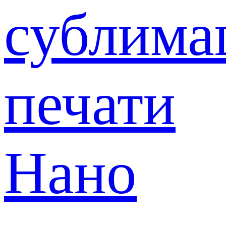
сублима
печати
Нано