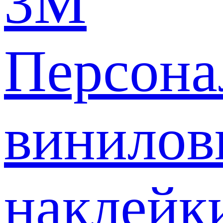
3M
Персона
винилов
наклейк