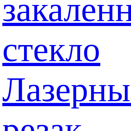
закален
стекло
Лазерны
резак