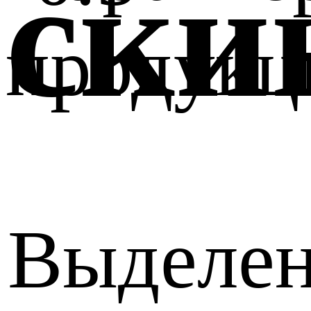
ски
продукц
Выделен