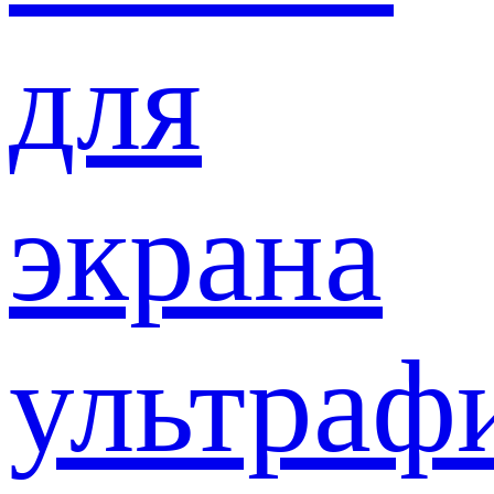
для
экрана
ультраф