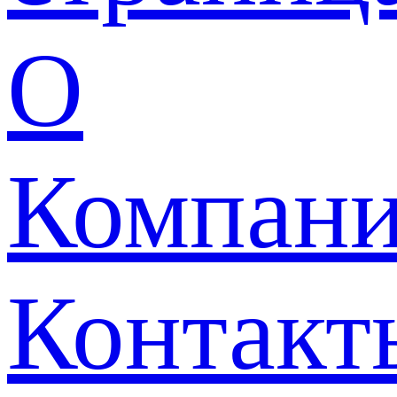
О
Компан
Контакт