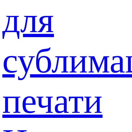
для
сублима
печати