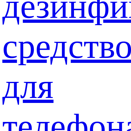
дезинф
средств
для
телефон