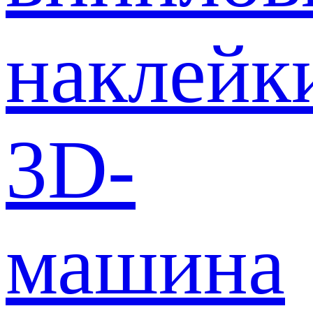
наклейк
3D-
машина