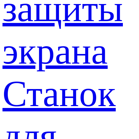
защиты
экрана
Станок
для