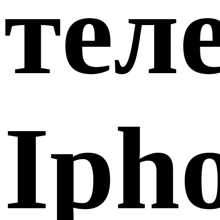
тел
Iph