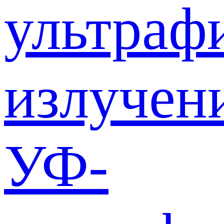
ультраф
излучен
УФ-