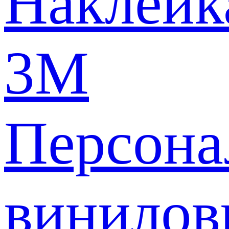
Наклейк
3M
Персона
винилов