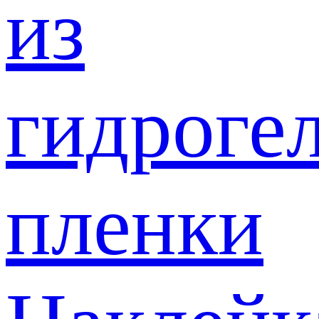
из
гидроге
пленки