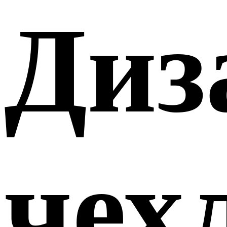
Диз
чех