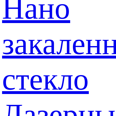
Нано
закален
стекло
Лазерны