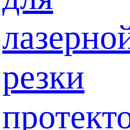
лазерно
резки
протект