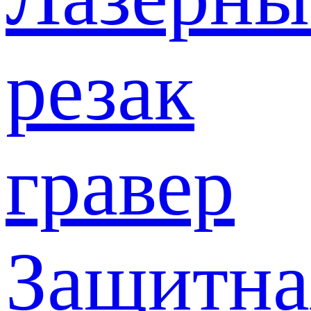
резак
гравер
Защитна