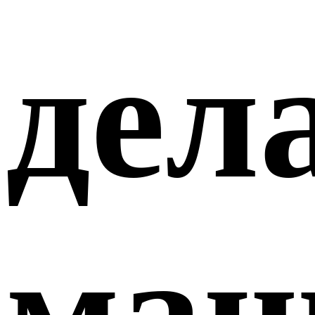
дел
маш