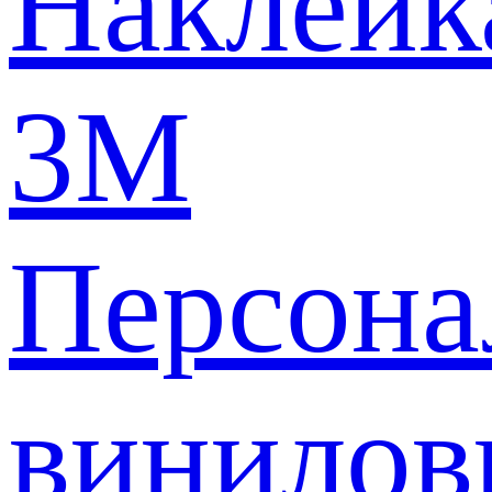
Наклейк
3M
Персона
винилов