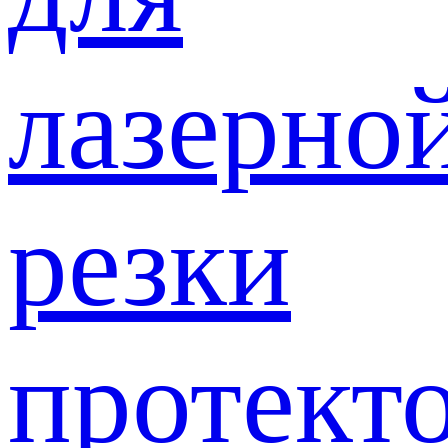
лазерно
резки
протект