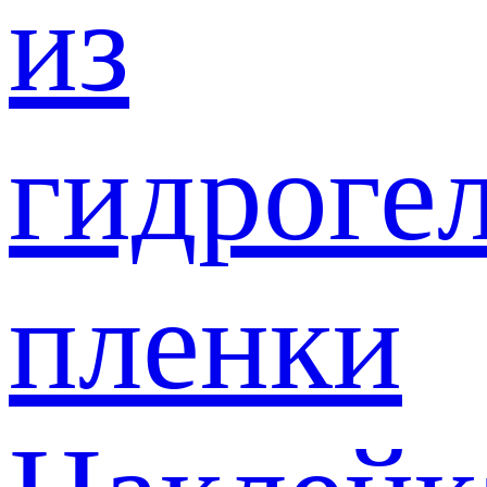
из
гидроге
пленки