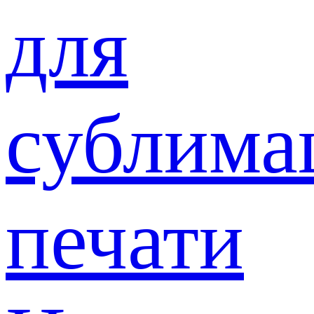
для
сублима
печати