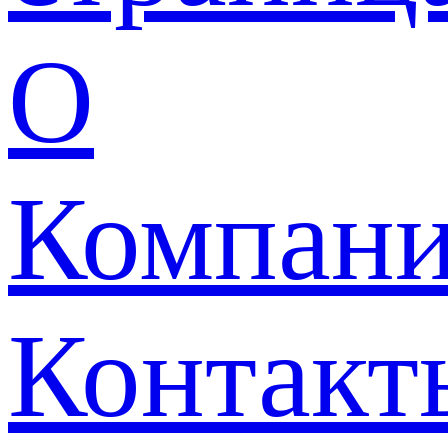
О
Компан
Контакт