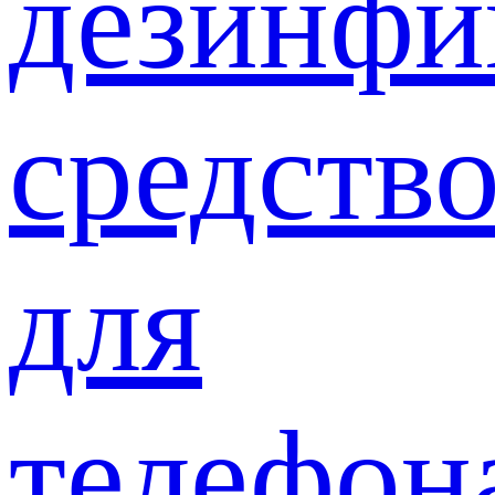
дезинф
средств
для
телефон