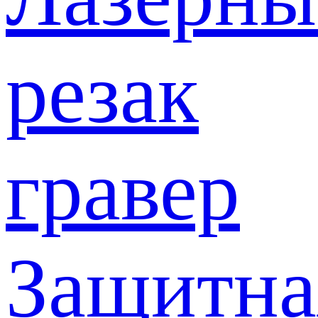
резак
гравер
Защитна