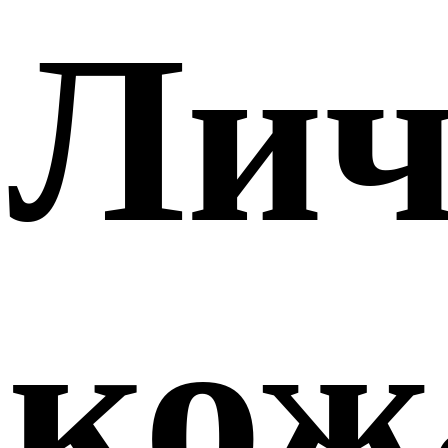
Лич
кож