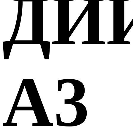
ДИ
А3