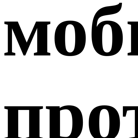
моб
про