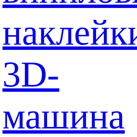
наклейк
3D-
машина