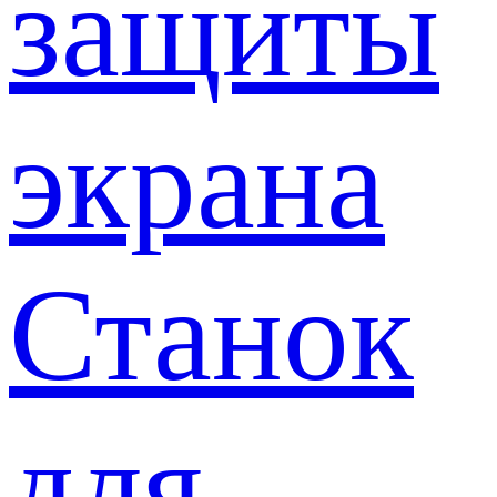
защиты
экрана
Станок
для