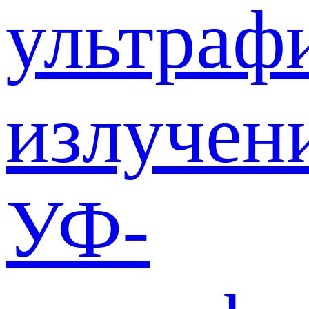
ультраф
излучен
УФ-