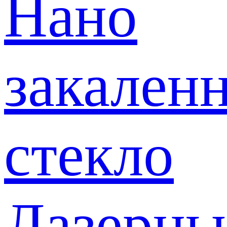
Нано
закален
стекло
Лазерны