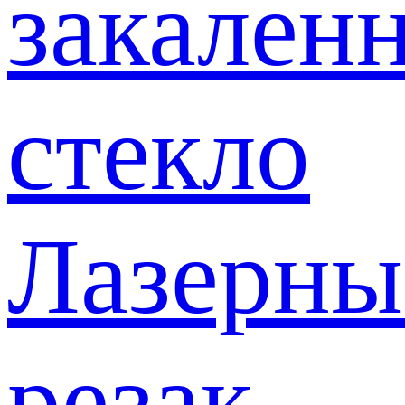
закален
стекло
Лазерны
резак