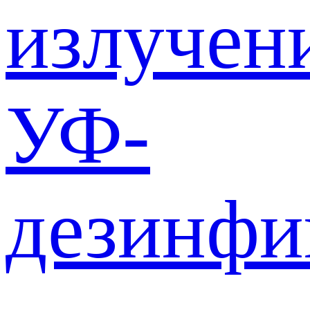
излучен
УФ-
дезинф