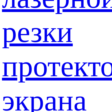
резки
протект
экрана