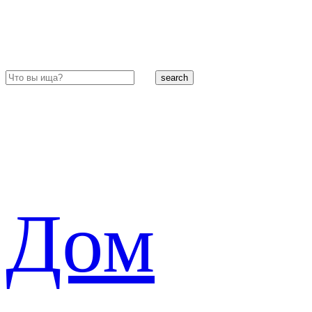
search
Дом