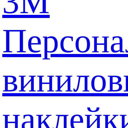
3M
Персона
винилов
наклейк