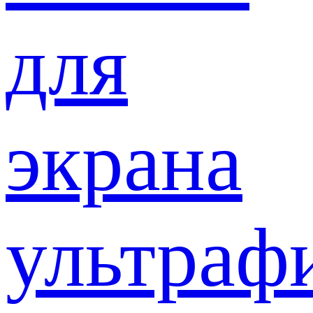
для
экрана
ультраф