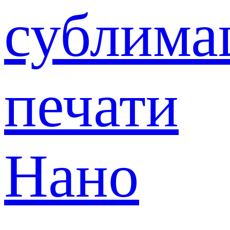
сублима
печати
Нано