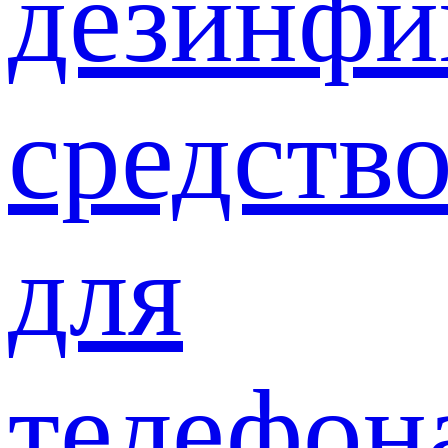
дезинф
средств
для
телефон