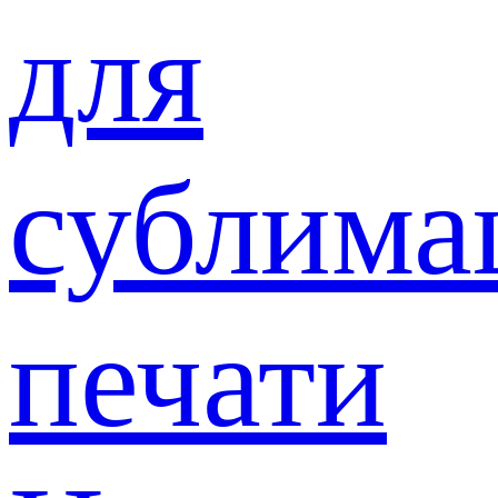
для
сублима
печати