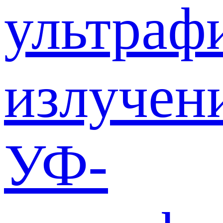
ультраф
излучен
УФ-