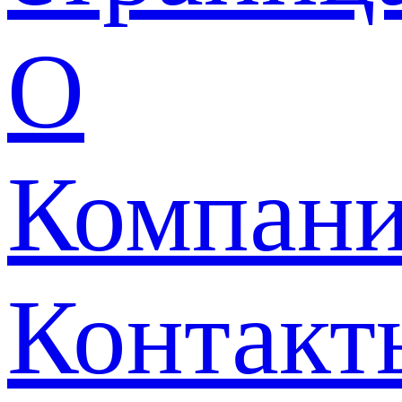
О
Компан
Контакт