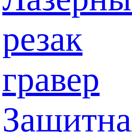
резак
гравер
Защитна