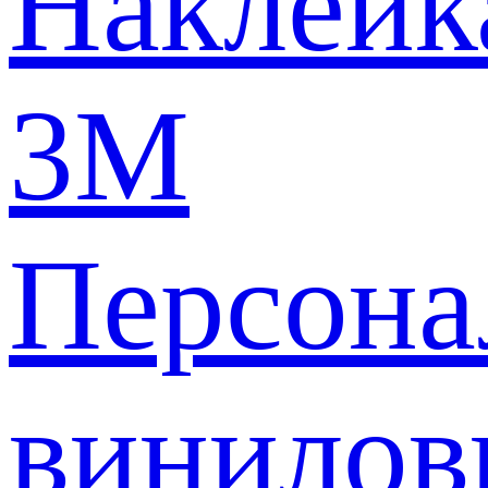
Наклейк
3M
Персона
винилов