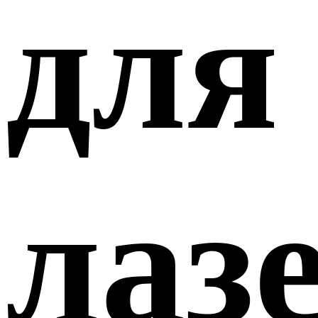
для
лаз