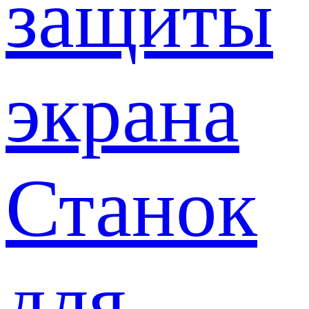
защиты
экрана
Станок
для