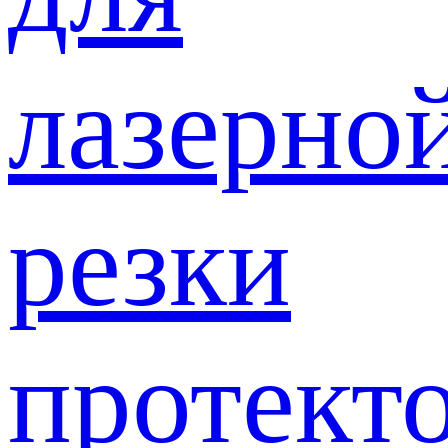
лазерно
резки
протект