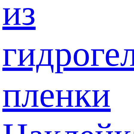
из
гидроге
пленки