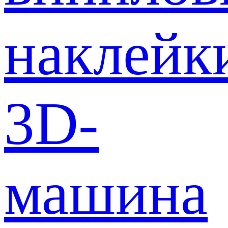
наклейк
3D-
машина