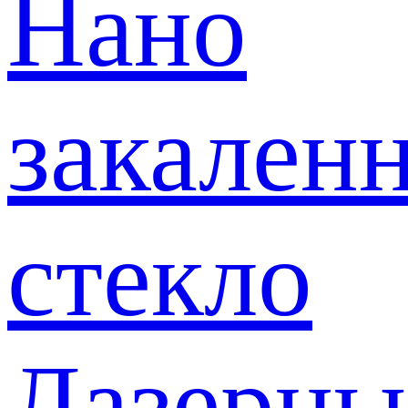
Нано
закален
стекло
Лазерны