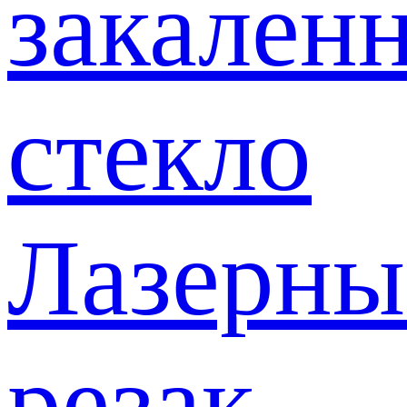
закален
стекло
Лазерны
резак