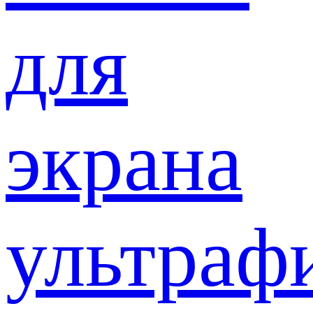
для
экрана
ультраф