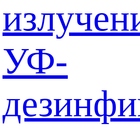
излучен
УФ-
дезинф