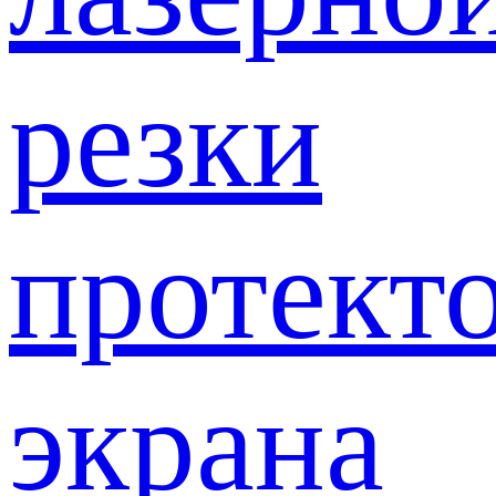
резки
протект
экрана