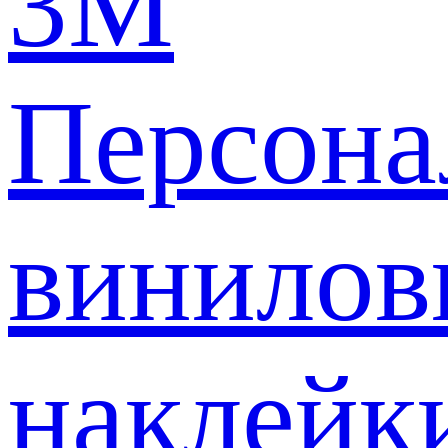
3M
Персона
винилов
наклейк