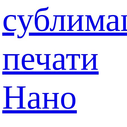
сублима
печати
Нано