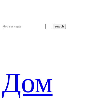
search
Дом