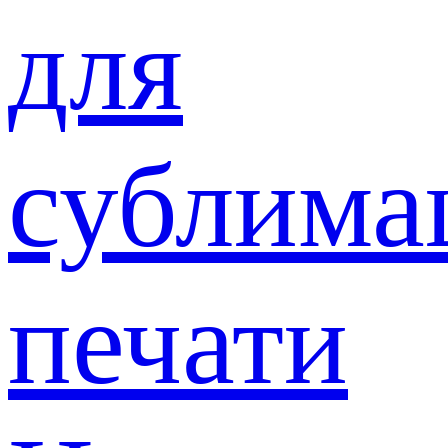
для
сублима
печати