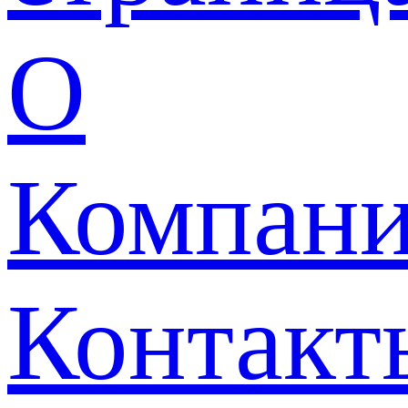
О
Компан
Контакт