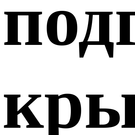
под
кр