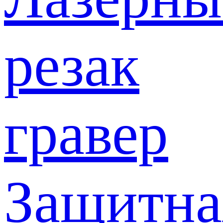
резак
гравер
Защитна