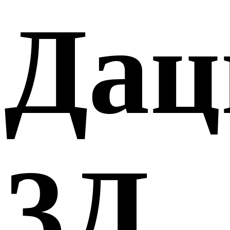
Дац
3Д