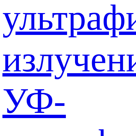
ультраф
излучен
УФ-