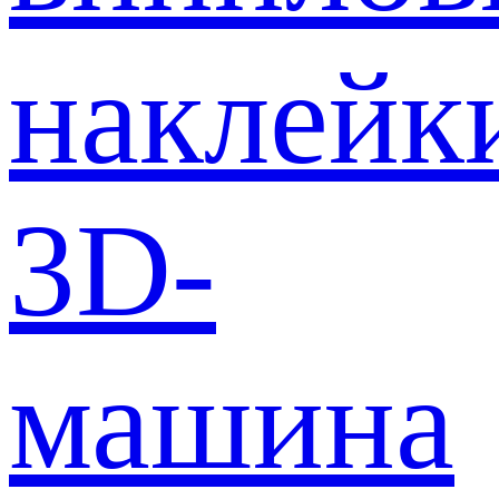
наклейк
3D-
машина