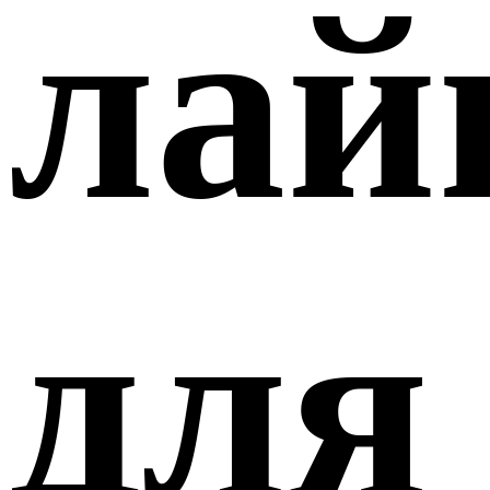
лай
для