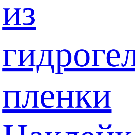
из
гидроге
пленки