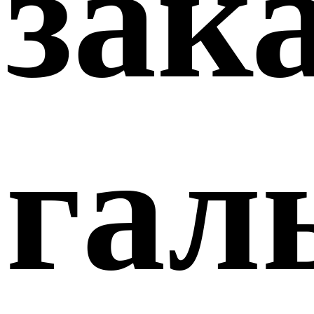
зак
гал