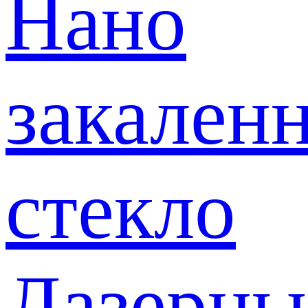
Нано
закален
стекло
Лазерны