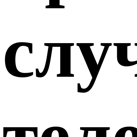
слу
тел