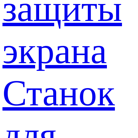
защиты
экрана
Станок
для