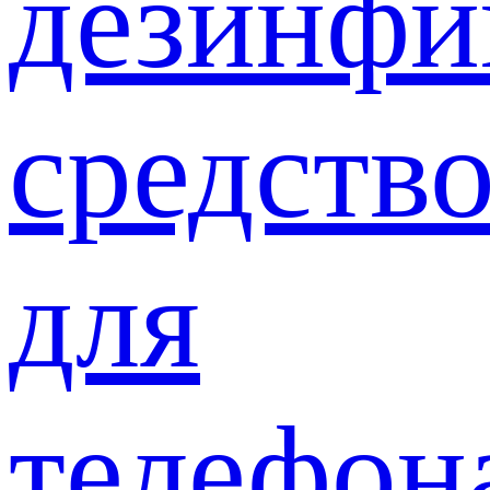
дезинф
средств
для
телефон