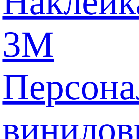
Наклейк
3M
Персона
винилов