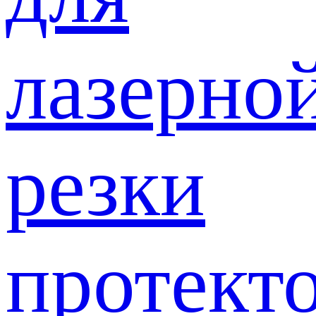
лазерно
резки
протект