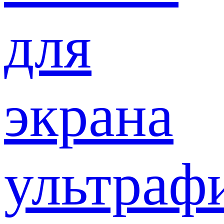
для
экрана
ультраф