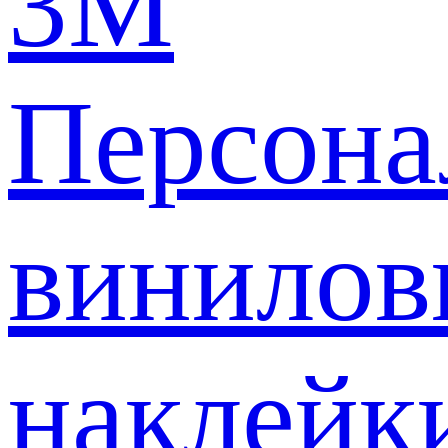
3M
Персона
винилов
наклейк