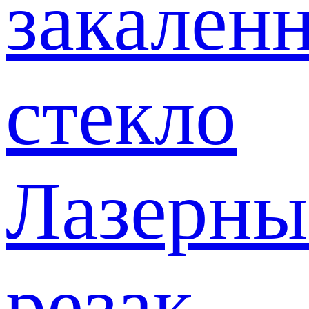
закален
стекло
Лазерны
резак