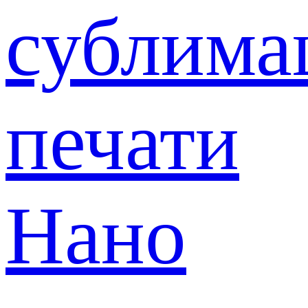
сублима
печати
Нано