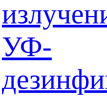
излучен
УФ-
дезинф