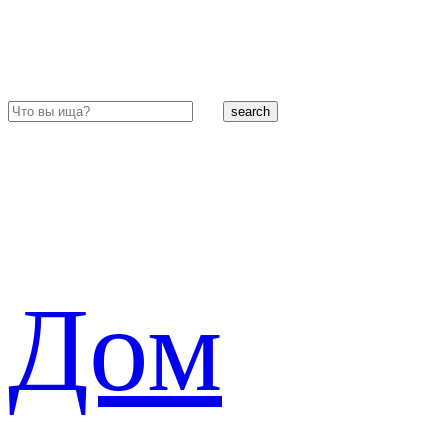
search
Дом