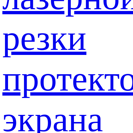
резки
протект
экрана